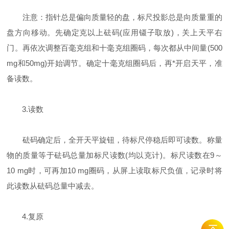
注意：指针总是偏向质量轻的盘，标尺投影总是向质量重的
盘方向移动。先确定克以上砝码(应用镊子取放)，关上天平右
门。再依次调整百毫克组和十毫克组圈码，每次都从中间量(500
mg和50mg)开始调节。确定十毫克组圈码后，再*开启天平，准
备读数。
3.读数
砝码确定后，全开天平旋钮，待标尺停稳后即可读数。称量
物的质量等于砝码总量加标尺读数(均以克计)。标尺读数在9～
10 mg时，可再加10 mg圈码，从屏上读取标尺负值，记录时将
此读数从砝码总量中减去。
4.复原