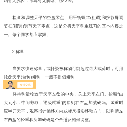
码有无脱位，吊耳有无脱落、移位等。
检查和调整天平的空盘零点。用平衡螺丝(粗调)和投影屏调
节杠(细调)调节天平零点，这是分析天平称重练习的基本内容之
一。每个同学都应掌握。
2.称量
当要求快速称量，或怀疑被称物可能超过最大载荷时，可用
托盘天平(台称)粗称。一般不提倡粗称。
将待称量物置于天平左盘的中央，关上天平左门。按照“由
大到小，中间截取，逐级试重”的原则在右盘加减砝码。试重时
应半开天平，观察指针偏移方向或标尺投影移动方向，以判断左
右两盘的轻重和所加砝码是否合适及如何调整。