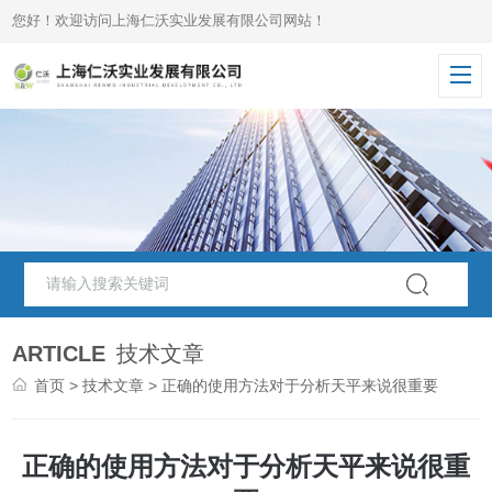
您好！欢迎访问上海仁沃实业发展有限公司网站！
ARTICLE
技术文章
首页
>
技术文章
> 正确的使用方法对于分析天平来说很重要
正确的使用方法对于分析天平来说很重