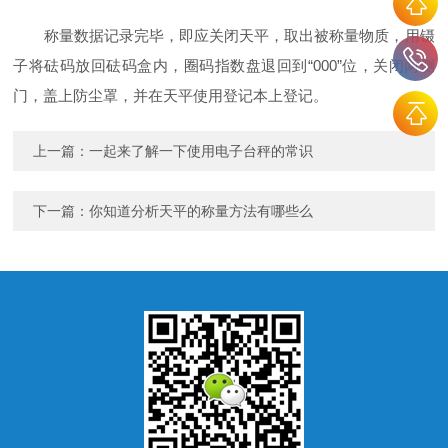
称量数据记录完毕，即应关闭天平，取出被称量物质，用镊
子将砝码放回砝码盒内，圈码指数盘退回到“000”位，关闭两侧
门，盖上防尘罩，并在天平使用登记本上登记。
上一篇：
一起来了解一下使用电子台秤的常识
下一篇：
你知道分析天平的称量方法有哪些么