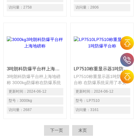
可以非常方便地和各种形状的
化工、矿井、医药、部门。适
访问量：
2758
访问量：
2806
机械装置相连接，如滚道、平
用于化工行业中油漆、精细化
台、立罐、槽罐、料斗等。
工、制碱、农药等工矿企业的
物料称重；适用于医药制药行
业、食品行业等有防腐要求、
环境卫生要求的应用场合。
3吨朗科防爆平台秤上海地磅称
LP7510称重显示器1吨防爆平台称
3吨朗科防爆平台秤上海地磅
LP7510称重显示器1吨防爆平
称 3000kg防爆称在防爆系统
台称 在防爆系统采用了本安
采用了本安型电路及隔爆型仪
型电路及隔爆型仪表显示器相
更新时间：
2024-06-12
更新时间：
2024-06-12
表显示器相结合的集成技术。
结合的集成技术。可广泛使用
可广泛使用于石油、化工、矿
型号：
3000kg
于石油、化工、矿井、医药、
型号：
LP7510
井、医药、部门。适用于化工
部门。适用于化工行业中油
访问量：
2687
访问量：
3161
行业中油漆、精细化工、制
漆、精细化工、制碱、农药等
碱、农药等工矿企业的物料称
工矿企业的物料称重；适用于
重；适用于医药制药行业、食
医药制药行业、食品行业等有
下一页
末页
品行业等有防腐要求、环境卫
防腐要求、环境卫生要求的应