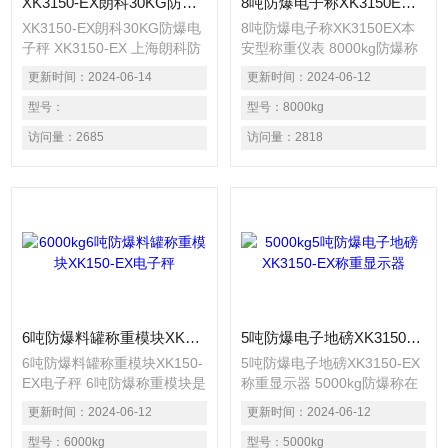
XK3150-EX朗科30KG防爆电子秤 XK3150-EX 上海朗科防爆电子秤价格
8吨防爆电子称XK3150EX本安型称重仪表
XK3150-EX朗科30KG防爆电
8吨防爆电子称XK3150EX本
子秤 XK3150-EX 上海朗科防
安型称重仪表 8000kg防爆称
爆电子秤价格 防爆电子衡器
防爆标志：本安型
更新时间：
2024-06-14
更新时间：
2024-06-12
是在常用电子衡器基础上，采
ExibllCT4/T5隔爆型
取降压，限流，隔离，密封以
型号：
ExiadllBT5复合型ExiallCT6防
型号：
8000kg
及光缆通讯等多种技术措施，
爆产品：防爆汽车衡，防爆小
访问量：
2685
访问量：
2818
消灭或阻断衡器内电气线路中
地磅，防爆台秤，防爆称重系
可能产生的引爆源（电气火
统，防爆套件 防爆模式：本
花，静电火花，高温...）从而
质安全型（本安型），隔爆
是电子衡器能安全可靠地在相
型，复合型
应的危险区域中工作。
6吨防爆料罐称重模块XK150-EX电子秤
5吨防爆电子地磅XK3150-EX称重显示器
6吨防爆料罐称重模块XK150-
5吨防爆电子地磅XK3150-EX
EX电子秤 6吨防爆称重模块是
称重显示器 5000kg防爆称在
一种新型的称重元件，它将称
防爆系统采用了本安型电路及
更新时间：
2024-06-12
更新时间：
2024-06-12
重传感器、负荷传递装置和安
隔爆型仪表显示器相结合的集
装连接件等部件组合在一起，
型号：
6000kg
成技术。可广泛使用于石油、
型号：
5000kg