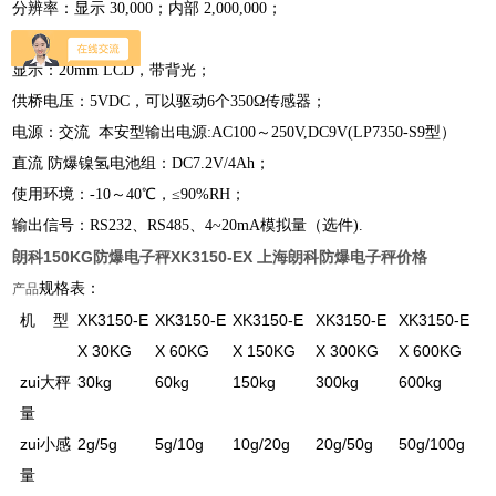
分辨率：显示 30,000；内部 2,000,000；
灵敏度：0.3uV/d
显示：20mm LCD，带背光；
供桥电压：5VDC，可以驱动6个350Ω传感器；
电源：交流 本安型输出电源:AC100～250V,DC9V(LP7350-S9型）
直流 防爆镍氢电池组：DC7.2V/4Ah；
使用环境：-10～40℃，≤90%RH；
输出信号：RS232、RS485、4~20mA模拟量（选件).
朗科150KG防爆电子秤XK3150-EX 上海朗科防爆电子秤价格
规格表：
产品
机 型
XK3150-E
XK3150-E
XK3150-E
XK3150-E
XK3150-E
X 30KG
X 60KG
X 150KG
X 300KG
X 600KG
zui大秤
30kg
60kg
150kg
300kg
600kg
量
zui小感
2g/5g
5g/10g
10g/20g
20g/50g
50g/100g
量