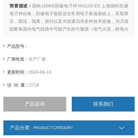
简要描述：
朗科150KG防爆电子秤XK3150-EX 上海朗科防爆
电子秤价格，防爆电子衡器是在常用电子衡器基础上，采取降
压，限流，隔离，密封以及光缆通讯等多种技术措施，消灭或
阻断衡器内电气线路中可能产生的引爆源（电气火花，静电火
花，高温...）从而是电子衡器能安全可靠地在相应的危险区域
中工作。
产品型号：
厂商性质：
生产厂家
更新时间：
2024-06-14
访 问 量：
2718
产品咨询
联系我们
产品分类
PRODUCT CATEGORY