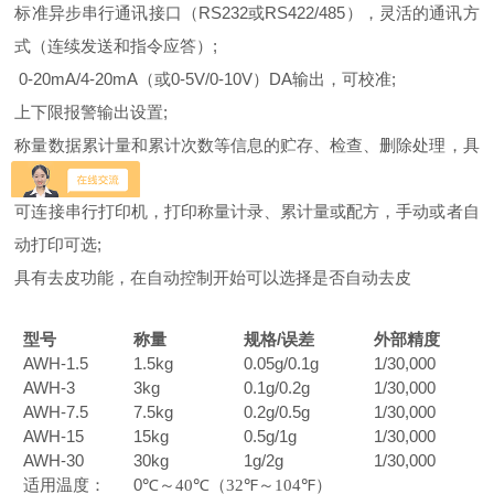
标准异步串行通讯接口（RS232或RS422/485），灵活的通讯方
式（连续发送和指令应答）;
0-20mA/4-20mA（或0-5V/0-10V）DA输出，可校准;
上下限报警输出设置;
称量数据累计量和累计次数等信息的贮存、检查、删除处理，具
有断电数据保护;
可连接串行打印机，打印称量计录、累计量或配方，手动或者自
动打印可选;
具有去皮功能，在自动控制开始可以选择是否自动去皮
型号
称量
规格
/
外部精度
误差
AWH
-1.5
1.5kg
0.05g/0.1g
1/30,000
AWH
-3
3kg
0.1g/0.2g
1/30,000
AWH
-7.5
7.5kg
0.2g/0.5g
1/30,000
AWH
-15
15kg
0.5g/1g
1/30,000
AWH
-30
30kg
1g/2g
1/30,000
适用温度：
0℃
～
40℃（32℉
～
104℉）