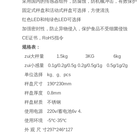
采用国内的传感器组件，防腐蚀，防机械冲击，有效保
固定式秤盘和活动式秤盘可选择，方便清洗
红色LED和纯绿色LED可选择
加强密封性，防止异物侵入，保护食品不受细菌侵蚀
CE证书，RoHS指令
规格表：
zui大秤量
1.5
kg
3KG
6kg
zui小感量
0.
1
g/
0.2
g/
0.5
g
0.2g/0.5g/1g
0.5g/1g/2g
单位选择
kg、g、pcs
秤盘尺寸
190*230
mm
秤盘厚度
0.8
mm
秤盘材质
不锈钢
使用电源
220v/蓄电池6v 4.
使用环境
-5℃-35℃
外观尺寸
297*246*127