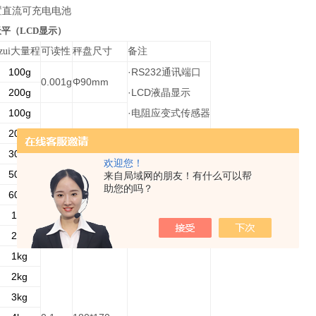
置直流可充电电池
平（LCD显示）
zui大量程
可读性
秤盘尺寸
备注
100g
·RS232
通讯端口
0.001g
Φ90mm
200g
·LCD
液晶显示
100g
·
电阻应变式传感器
200g
·
交、直流电源两用
300g
Φ120mm
*
选配可充电电池
欢迎您！
500g
0.01g
来自局域网的朋友！有什么可以帮
助您的吗？
600g
1kg
Φ160mm
2kg
1kg
2kg
3kg