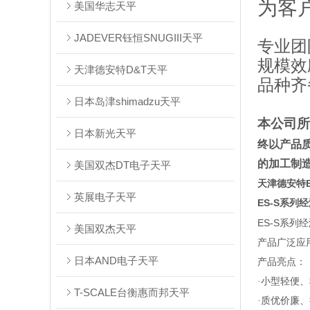
为客
美国华志天平
JADEVER钰恒SNUGIII天平
专业
规模效
天津德安特D&T天平
品种齐
日本岛津shimadzu天平
本公司所
日本新光天平
终以产品
的加工制造
美国双杰DT电子天平
天津德安特ES
英展电子天平
ES-S
系列经
ES-S
系列经
美国双杰天平
产品广泛应
日本AND电子天平
产品亮点：
·小型轻便
T-SCALE台衡惠而邦天平
·质优价廉