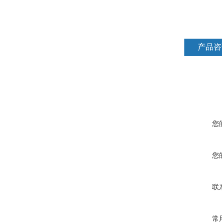
产品咨
您
您
联
常