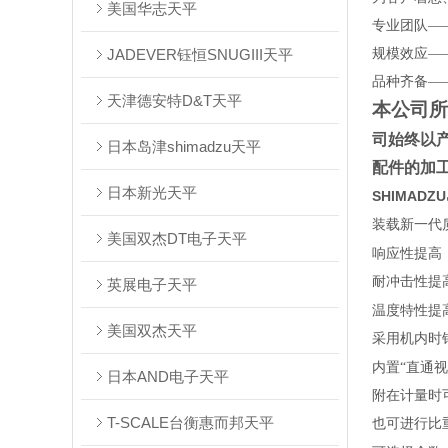
美国华志天平
专业团队—
JADEVER钰恒SNUGIII天平
规模效应—
品种齐备—
天津德安特D&T天平
本公司所
司始终以
日本岛津shimadzu天平
配件的加
日本新光天平
SHIMADZ
装载新一代
美国双杰DT电子天平
响应性提高
耐冲击性提
英展电子天平
温度特性提
美国双杰天平
采用机内时
内置“直通
日本AND电子天平
附在计量时
T-SCALE台衡惠而邦天平
也可进行比