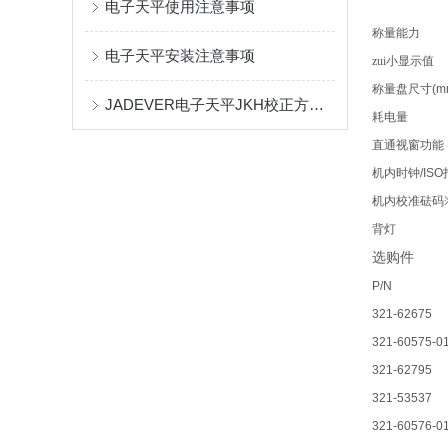
电子天平使用注意事项
称量能力
电子天平安装注意事项
zui小显示值
称量盘尺寸
(m
JADEVER电子天平JKH校正方法 JKH电子秤标定资料
耗电量
直通视窗功能
机内时钟
/ISO
机内校准砝码
背灯
选购件
P/N
321-62675
321-60575-0
321-62795
321-53537
321-60576-01