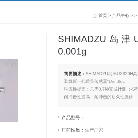
首页
>
产品中心
> >
SHIMADZU岛津
0.001g
简要描述：
SHIMADZU岛津UX620H高
装载新一代质量传感器“Uni Bloc"
响应性提高：只需0.7秒完成计测（-S
耐冲击性提高：耐冲击的耐久性设计
温度特性提高：可进行随时间变化极少
采用机内时钟功能，数据注入日期、时
产品型号：
厂商性质：
生产厂家