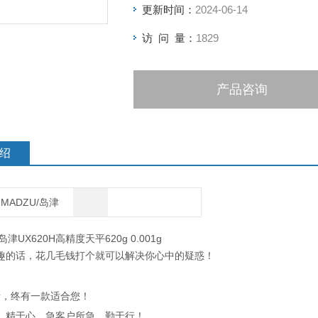
更新时间：
2024-06-14
访 问 量：
1829
产品咨询
绍
IMADZU/岛津
岛津UX620H高精度天平620g 0.001g
趣的话，花几毛钱打个就可以解决你心中的疑惑！
素，终有一款适合您！
、精于心、急客户所急、勤于行！