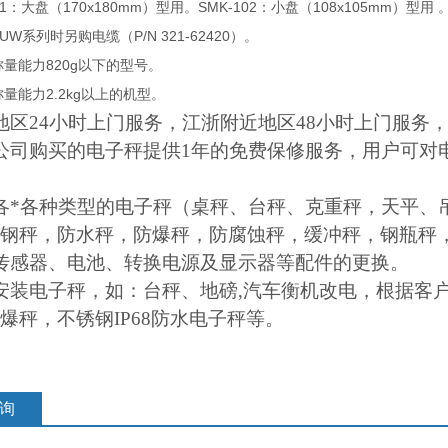
1
170x180mm
SMK-102
108x105mm
：大盘（
）型用。
：小盘（
）型用
/UW
P/N 321-62420
系列时另购电缆（
）。
820g
称量能力
以下的型号。
2.2kg
称量能力
以上的机型。
地区24小时上门服务，江浙附近地区48小时上门服务
公司购买的电子秤提供1年的免费保修服务，用户可对
各*各种类型的电子秤（桌秤、台秤、克重秤，天平、
钢秤，防水秤，防爆秤，防腐蚀秤，缓冲秤，钢瓶秤
传感器、电池、转换电源及显示器等配件的更换。
安装电子秤，如：台秤、地磅,汽车衡机改电，根据客
爆秤，不锈钢IP68防水电子秤等。
询