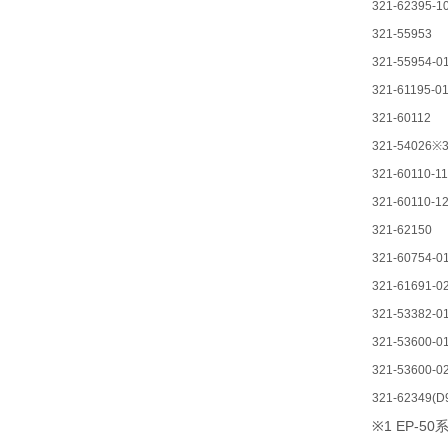
321-62395-1
321-55953
321-55954-0
321-61195-0
321-60112
321-54026※
321-60110-11
321-60110-1
321-62150
321-60754-0
321-61691-0
321-53382-0
321-53600-0
321-53600-0
321-62349(D
※1 EP-50