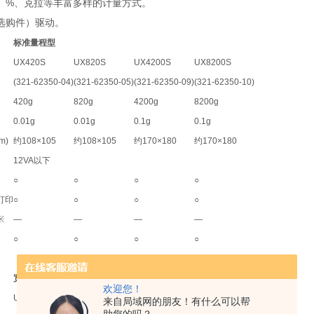
%
、
、克拉等丰富多样的计量方式。
选购件）驱动。
标准量程型
UX420S
UX820S
UX4200S
UX8200S
(321-62350-04)
(321-62350-05)
(321-62350-09)
(321-62350-10)
420g
820g
4200g
8200g
0.01g
0.01g
0.1g
0.1g
m)
约
108×105
约
108×105
约
170×180
约
170×180
12VA
以下
○
○
○
○
打印
○
○
○
○
※
—
—
—
—
○
○
○
○
宽量程型
欢迎您！
UX220H
UX420H
UX620H
UX2200H
UX4200H
来自局域网的朋友！有什么可以帮