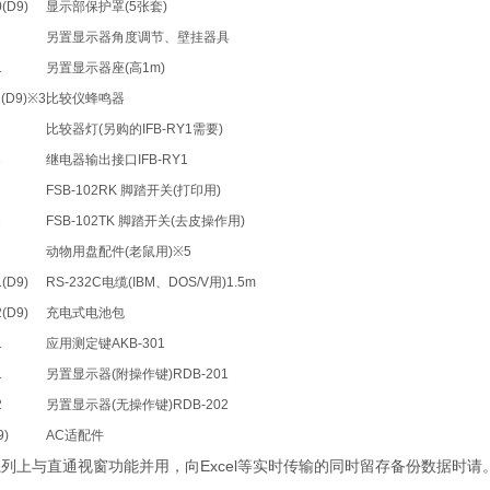
0(D9)
显示部保护罩
(5
张套
)
另置显示器角度调节、壁挂器具
1
另置显示器座
(
高
1m)
1(D9)※3
比较仪蜂鸣器
比较器灯
(
另购的
IFB-RY1
需要
)
3
继电器输出接口
IFB-RY1
FSB-102RK
脚踏开关
(
打印用
)
2
FSB-102TK
脚踏开关
(
去皮操作用
)
动物用盘配件
(
老鼠用
)※5
1(D9)
RS-232C
电缆
(IBM
、
DOS/V
用
)1.5m
2(D9)
充电式电池包
1
应用测定键
AKB-301
1
另置显示器
(
附操作键
)RDB-201
2
另置显示器
(
无操作键
)RDB-202
9)
AC
适配件
Excel
系列上与直通视窗功能并用，向
等实时传输的同时留存备份数据时请