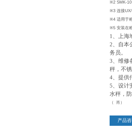
※2 SMK-10
※3
UX
连接
※4
适用于
※5
安装在
1、上海
2
、自本
务员。
3
、维修
秤，不锈
4
、提供
5、设计
水秤，防
肖
（
）
产品咨