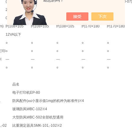
助您的吗？
(321-62350-01)
(321-62350-02)
(321-62350-03)
(321-62350-06)
(321-62350-07
220g
420g
620g
2200g
4200g
0.001g
0.001g
0.001g
0.01g
0.01g
m)
约
108×105
约
108×105
约
108×105
约
170×180
约
170×180
12VA
以下
○
○
○
○
○
打印
○
○
○
○
○
※
—
—
—
—
—
○
○
○
○
○
品名
电子打印机
EP-80
1
防风配件
(
zui小显示值
1mg
的机种为标准件
)※4
玻璃防风
WBC-102※4
大型防风
WBC-502
全部机型通用
,-02
比重测定器具
SMK-101,-102※2