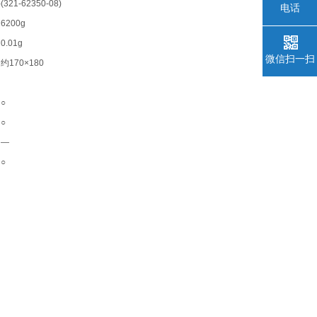
)
(321-62350-08)
电话
6200g
0.01g
微信扫一扫
约
170×180
○
○
—
○