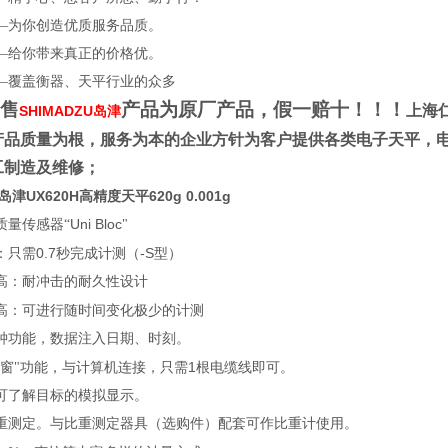
—为你创造优质服务品质。
—给你带来真正的价格优。
—覆盖衡器、天平行业的众多
售
产品为原厂产品，假一赔十！！！
上海
SHIMADZU岛津
产品质量为根，服务为本的企业方针为客户提供各类电子天平，
工制造及维修；
U岛津UX620H高精度天平620g 0.001g
Uni Bloc
质量传感器“
"
0.7
-S
：只需
秒完成计测（
型）
高：耐冲击的耐久性设计
高：可进行随时间变化极少的计测
钟功能，数据注入日期、时刻。
1
视窗"功能，与计算机连接，只需
根电缆线即可。
可了解目标的模拟显示。
重测定。与比重测定器具（选购件）配套可作比重计使用。