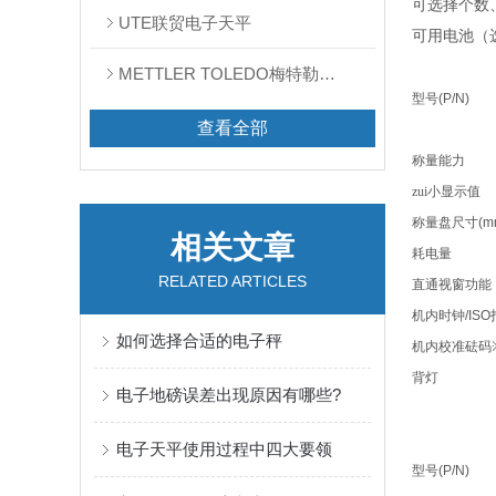
可选择个数
UTE联贸电子天平
可用电池（
METTLER TOLEDO梅特勒天平
型号
(P/N)
查看全部
称量能力
zui小显示值
称量盘尺寸
(m
相关文章
耗电量
RELATED ARTICLES
直通视窗功能
机内时钟
/ISO
如何选择合适的电子秤
机内校准砝码
背灯
电子地磅误差出现原因有哪些?
电子天平使用过程中四大要领
型号
(P/N)