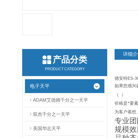
详细介
产品分类
PRODUCT CATEGORY
德安特ES-30
电子天平
如果您感兴
（
）
ADAM艾德姆千分之一天平
价格是*要
为客户着想
双杰千分之一天平
专业
规模效
美国华志天平