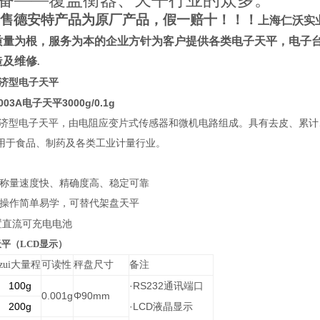
备——覆盖衡器、天平行业的众多。
售德安特产品为原厂产品，假一赔十！！！
上海仁沃实
质量为根，服务为本的企业方针为客户提供各类电子天平，电子
造及维修
.
济型电子天平
03A电子天平3000g/0.1g
济型电子天平，由电阻应变片式传感器和微机电路组成。具有去皮、累计
用于食品、制药及各类工业计量行业。
、称量速度快、精确度高、稳定可靠
、操作简单易学，可替代架盘天平
置直流可充电电池
平（LCD显示）
zui大量程
可读性
秤盘尺寸
备注
100g
·RS232
通讯端口
0.001g
Φ90mm
200g
·LCD
液晶显示