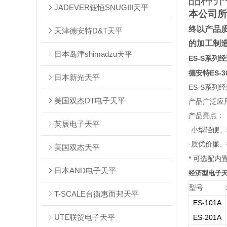
品种齐
JADEVER钰恒SNUGIII天平
本公司所
终以产品
天津德安特D&T天平
的加工制
日本岛津shimadzu天平
ES-S
系列经
德安特ES-30
日本新光天平
ES-S
系列经
美国双杰DT电子天平
产品广泛应
产品亮点：
英展电子天平
·小型轻便
·质优价廉
美国双杰天平
*
可选配内
日本AND电子天平
经济型电子天
型号
T-SCALE台衡惠而邦天平
ES-101A
UTE联贸电子天平
ES-201A