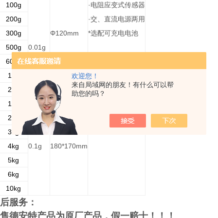
100g
·
电阻应变式传感器
200g
·
交、直流电源两用
300g
Φ120mm
*
选配可充电电池
500g
0.01g
600g
1kg
欢迎您！
Φ160mm
来自局域网的朋友！有什么可以帮
2kg
助您的吗？
1kg
2kg
3kg
4kg
0.1g
180*170mm
5kg
6kg
10kg
后服务：
售德安特产品为原厂产品，假一赔十！！！