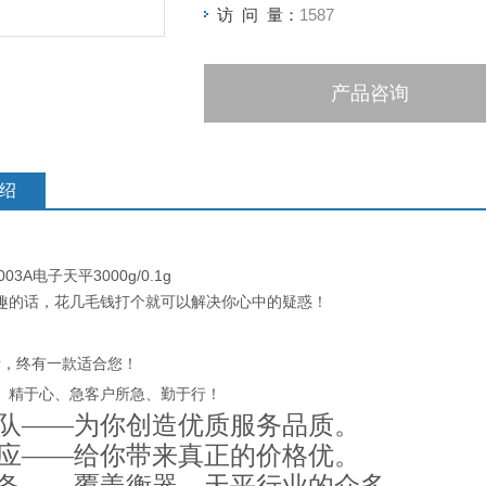
访 问 量：
1587
产品咨询
绍
03A电子天平3000g/0.1g
趣的话，花几毛钱打个就可以解决你心中的疑惑！
素，终有一款适合您！
、精于心、急客户所急、勤于行！
团队——为你创造优质服务品质。
应——给你带来真正的价格优。