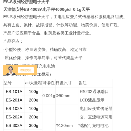
ES-S
系列经济型电子天平
天津德安特ES-4003A电子秤4000g/d=0.1g天平
ES-S
系列经济型电子天平，由电阻应变片式传感器和微机电路组成。
具有去皮、累计、故障报警、计数等功能。物美价廉、使用广泛。
产品广泛应用于食品、制药及各类工业计量行业。
产品亮点：
·小型轻便、称量速度快、精确度高、稳定可靠
·质优价廉、操作简单易学，可替代架盘天平
*
可选配内置直流可充电电池
经济型电子天平（LCD显示）
型号
zui大量程
可读性
秤盘尺寸
备注
ES-101A
100g
·RS232
通讯端口
0.001g
Φ90mm
ES-201A
200g
·LCD
液晶显示
ES-102A
100g
·
电阻应变式传感器
ES-202A
200g
·
交、直流电源两用
ES-302A
300g
Φ120mm
*
选配可充电电池