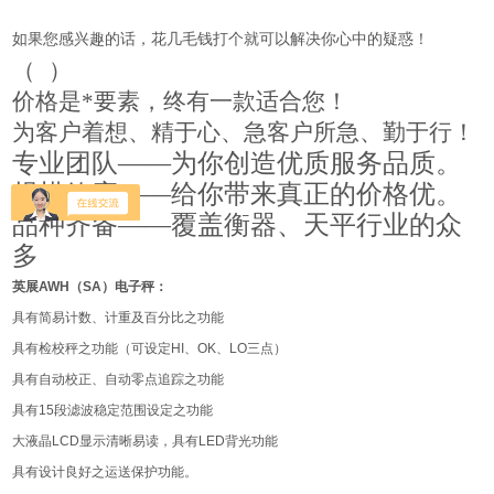
如果您感
兴趣的话，花几毛钱打个就可以解决你心中的疑惑！
（
）
价格是*要素，终有一款适合您！
为客户着想、精于心、急客户所急、勤于行！
专业团队——为你创造优质服务品质。
规模效应——给你带来真正的价格优。
品种齐备——覆盖衡器、天平行业的众
多
英展
AWH
（
SA
）电子秤：
具有简易计数、计重及百分比之功能
具有检校秤之功能（可设定
HI
、
OK
、
LO
三点）
具有自动校正、自动零点追踪之功能
具有
15
段滤波稳定范围设定之功能
大液晶
LCD
显示清晰易读，具有
LED
背光功能
具有设计良好之运送保护功能。