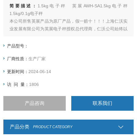
简要描述：
1.5kg电子秤 英展AWH-SA1.5kg电子秤
1.5kg/0.1g电子秤
本公司所售英展产品为原厂产品，假一赔十！！！上海仁沃实
业发展有限公司为英展电子秤授权总代理商，仁沃公司始终以
产品质量为根，服务为本的企业方针为客户提供各类电子天
平，电子台秤，防爆电子秤，叉车称，称重仪表及各类衡器配
产品型号：
件的加工制造及维修；
厂商性质：
生产厂家
更新时间：
2024-06-14
访 问 量：
1806
产品咨询
联系我们
产品分类
PRODUCT CATEGORY