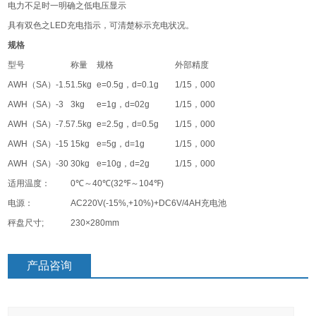
电力不足时一明确之低电压显示
具有双色之
LED
充电指示，可清楚标示充电状况。
规格
型号
称量
规格
外部精度
AWH
（
SA
）
-1.5
1.5kg
e=0.5g
，
d=0.1g
1/15
，
000
AWH
（
SA
）
-3
3kg
e=1g
，
d=02g
1/15
，
000
AWH
（
SA
）
-7.5
7.5kg
e=2.5g
，
d=0.5g
1/15
，
000
AWH
（
SA
）
-15
15kg
e=5g
，
d=1g
1/15
，
000
AWH
（
SA
）
-30
30kg
e=10g
，
d=2g
1/15
，
000
适用温度：
0℃
～
40℃(32℉
～
104℉)
电源：
AC220V(-15%,+10%)+DC6V/4AH
充电池
秤盘尺寸
;
230×280mm
产品咨询