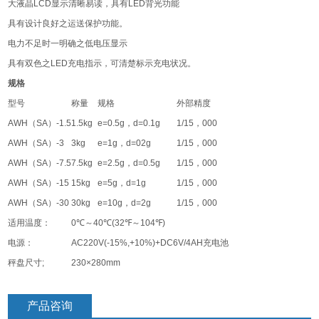
大液晶
LCD
显示清晰易读，具有
LED
背光功能
具有设计良好之运送保护功能。
电力不足时一明确之低电压显示
具有双色之
LED
充电指示，可清楚标示充电状况。
规格
型号
称量
规格
外部精度
AWH
（
SA
）
-1.5
1.5kg
e=0.5g
，
d=0.1g
1/15
，
000
AWH
（
SA
）
-3
3kg
e=1g
，
d=02g
1/15
，
000
AWH
（
SA
）
-7.5
7.5kg
e=2.5g
，
d=0.5g
1/15
，
000
AWH
（
SA
）
-15
15kg
e=5g
，
d=1g
1/15
，
000
AWH
（
SA
）
-30
30kg
e=10g
，
d=2g
1/15
，
000
适用温度：
0℃
～
40℃(32℉
～
104℉)
电源：
AC220V(-15%,+10%)+DC6V/4AH
充电池
秤盘尺寸
;
230×280mm
产品咨询