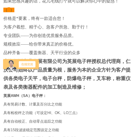
如果您感
兴趣的话，花几毛钱打个就可以解决你心中的疑惑！
（
）
价格是*要素，终有一款适合您！
为客户着想、精于心、急客户所急、勤于行！
专业团队——为你创造优质服务品质。
规模效应——给你带来真正的价格优。
品种齐备——覆盖衡器、天平行业的众多
上海仁沃实业发展有限公司为英展电子秤授权总代理商
，仁
沃公司始终以产品质量为根，服务为本的企业方针为客户提
供各类电子天平，电子台秤，防爆电子秤，叉车称，称重仪
表及各类衡器配件的加工制造及维修；
英展
AWH
（
SA
）电子秤：
具有简易计数、计重及百分比之功能
具有检校秤之功能（可设定
HI
、
OK
、
LO
三点）
具有自动校正、自动零点追踪之功能
具有
15
段滤波稳定范围设定之功能