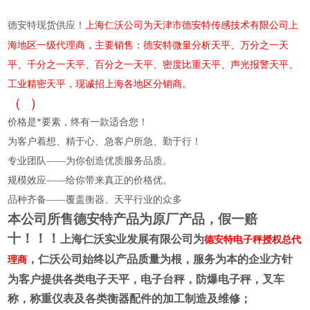
上海仁沃公司为天津市德安特传感技术有限公司上
德安特现货供应！
海地区一级代理商，主要销售：德安特微量分析天平、万分之一天
平、千分之一天平、百分之一天平、密度比重天平、声光报警天平、
工业精密天平，现诚招上海各地区分销商。
（
）
价格是*要素，终有一款适合您！
为客户着想、精于心、急客户所急、勤于行！
专业团队——为你创造优质服务品质。
规模效应——给你带来真正的价格优。
品种齐备——覆盖衡器、天平行业的众多
本公司所售德安特产品为原厂产品，假一赔
十！！！
上海仁沃实业发展有限公司为
德安特电子秤授权总代
，仁沃公司始终以产品质量为根，服务为本的企业方针
理商
为客户提供各类电子天平，电子台秤，防爆电子秤，叉车
称，称重仪表及各类衡器配件的加工制造及维修；