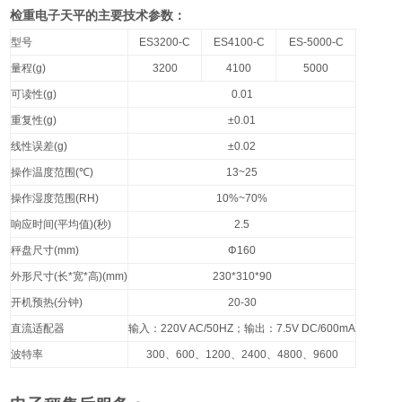
检重电子天平的主要技术参数：
型号
ES3200-C
ES4100-C
ES-5000-C
量程
(g)
3200
4100
5000
可读性
(g)
0.01
重复性
(g)
±0.01
线性误差
(g)
±0.02
操作温度范围
(
℃
)
13~25
操作湿度范围
(RH)
10%~70%
响应时间
(
平均值
)(
秒
)
2.5
秤盘尺寸
(mm)
Φ160
外形尺寸
(
长
*
宽
*
高
)(mm)
230*310*90
开机预热
(
分钟
)
20-30
直流适配器
输入：
220V AC/50HZ
；输出：
7.5V DC/600mA
波特率
300
、
600
、
1200
、
2400
、
4800
、
9600