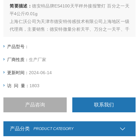
简要描述：
德安特品牌ES4100天平秤外接报警灯 百分之一天
平4公斤/0.01g
上海仁沃公司为天津市德安特传感技术有限公司上海地区一级
代理商，主要销售：德安特微量分析天平、万分之一天平、千
分之一天平、百分之一天平、密度比重天平、声光报警天平、
工业精密天平，现诚招上海各地区分销商。
产品型号：
厂商性质：
生产厂家
更新时间：
2024-06-14
访 问 量：
1803
产品咨询
联系我们
产品分类
PRODUCT CATEGORY