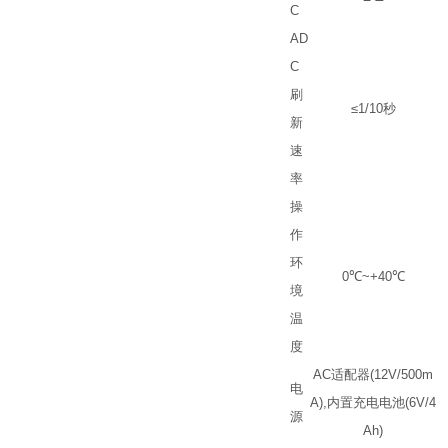
C
AD
C
刷
≤
1/10
秒
新
速
率
操
作
环
0
℃
~+40
℃
境
温
度
AC
适配器
(12V/500m
电
A),
内置充电电池
(6V/4
源
Ah)