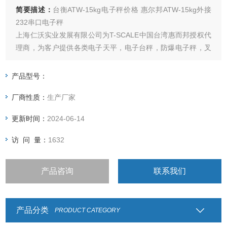
简要描述：
台衡ATW-15kg电子秤价格 惠尔邦ATW-15kg外接
232串口电子秤
上海仁沃实业发展有限公司为T-SCALE中国台湾惠而邦授权代
理商，为客户提供各类电子天平，电子台秤，防爆电子秤，叉
车称，分选秤，灌装秤，包装称，称重仪表及各类衡器配件的
加工制造及维修；上海，嘉兴，昆山，杭州，南京，合肥，重
产品型号：
庆，北京，天津，河北全国联网服务，让您不用再为售后烦
厂商性质：
生产厂家
恼，让您称心如意
更新时间：
2024-06-14
访 问 量：
1632
产品咨询
联系我们
产品分类
PRODUCT CATEGORY