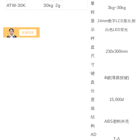
量
ATW-30K
30kg
2g
3kg~30kg
程
显
24mm
数字
LCD
显示
,
附
示
白色
LED
背光
秤
盘
230x300mm
尺
寸
键
4
键
(
薄膜按键
)
盘
分
度
15,000d
值
结
ABS
塑料外壳
构
AD
Σ
-
Δ