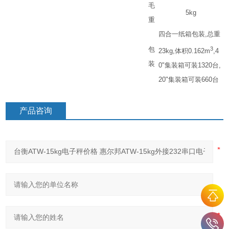
毛
5kg
重
四合一纸箱包装
,
总重
包
3
23kg,
体积
0.162m
,4
装
0"
集装箱可装
1320
台
,
20"
集装箱可装
660
台
产品咨询