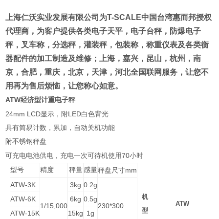
上海仁沃实业发展有限公司为
T-SCALE
中国台湾惠而邦
授权
代理商
，为客户提供各类电子天平，电子台秤，防爆电子
秤，叉车称，分选秤，灌装秤，包装称，称重仪表及各类衡
器配件的加工制造及维修；
上海，嘉兴，昆山，杭州，南
京，合肥，重庆，北京，天津，河北全国联网服务
，让您不
用再为售后烦恼，让您称心如意。
ATW
经济型计重电子秤
24mm LCD
LED
显示，附
白色背光
具有简易计数，累加，自动关机功能
附不锈钢秤盘
70
可充电电池供电，充电一次可待机使用
小时
型号
精度
秤量
感量
mm
秤盘尺寸
ATW-3K
3kg
0.2g
机
ATW-6K
6kg
0.5g
ATW
1/15,000
230*300
型
ATW-15K
15kg
1g