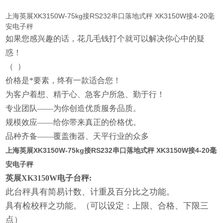
上海英展XK3150W-75kg接RS232串口落地式秤 XK3150W接4-20毫
安电子秤
如果您感
兴趣的话，花几毛钱打个就可以解决你心中的疑
惑！
（
）
价格是*要素，终有一款适合您！
为客户着想、精于心、急客户所急、勤于行！
专业团队——为你创造优质服务品质。
规模效应——给你带来真正的价格优。
品种齐备——覆盖衡器、天平行业的众多
上海英展XK3150W-75kg接RS232串口落地式秤 XK3150W接4-20毫
安电子秤
英展XK3150W电子台秤:
此台秤具有简易计数、计重及百分比之功能。
具有检校秤之功能。（可以设定：
上限
、合格、下限三
点）