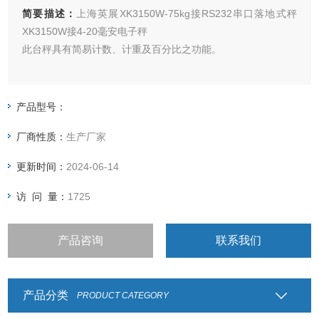
简要描述：
上海英展XK3150W-75kg接RS232串口落地式秤
XK3150W接4-20毫安电子秤
此台秤具有简易计数、计重及百分比之功能。
具有检校秤之功能。（可以设定：上限、合格、下限三点）
产品型号：
具有自动校正、自动零点之功能。
厂商性质：
生产厂家
电子台秤具有双重过载保护功能。
更新时间：
2024-06-14
具有双色LED充电指示，可清楚指示充电状况。
访 问 量：
1725
产品咨询
联系我们
产品分类
PRODUCT CATEGORY