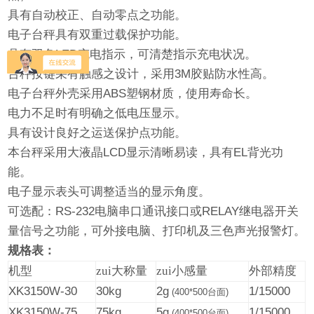
具有自动校正、自动零点之功能。
电子台秤具有双重过载保护功能。
具有双色
LED
充电指示，可清楚指示充电状况。
台秤按键采有触感之设计，采用
3M
胶贴防水性高。
电子台秤外壳采用
ABS
塑钢材质，使用寿命长。
电力不足时有明确之低电压显示。
具有设计良好之运送保护点功能。
本台秤采用大液晶
LCD
显示清晰易读，具有
EL
背光功
能。
电子显示表头可调整适当的显示角度。
可选配：
RS-232
电脑串口通讯接口
或
RELAY
继电器开关
量信号
之功能，可外接电脑、打印机及三色声光报警灯。
规格表：
机型
zui大称量
zui小感量
外部精度
XK3150W-30
30kg
2g
1/15000
(400*500
台面
)
XK3150W-75
75kg
5g
1/15000
(400*500
台面
)