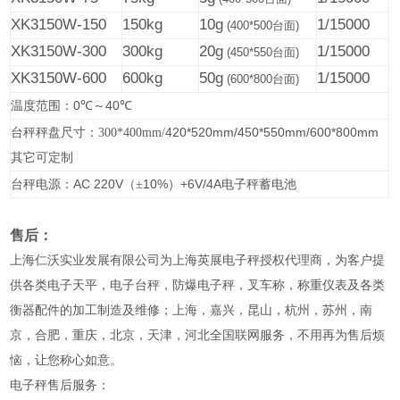
XK3150W-150
150kg
10g
1/15000
(400*500
台面
)
XK3150W-300
300kg
20g
1/15000
(450*550
台面
)
XK3150W-600
600kg
50g
1/15000
(600*800
台面
)
0
40
温度范围：
℃
～
℃
420*520mm/450*550mm/600*800mm
台秤秤盘尺寸：300*400mm/
其它可定制
AC 220V
10%
+6V/4A
台秤电源：
（±
）
电子秤蓄电池
售后：
上海仁沃实业发展有限公司为上海英展电子秤授权代理商，为客户提
供各类电子天平，电子台秤，防爆电子秤，叉车称，称重仪表及各类
衡器配件的加工制造及维修；上海，嘉兴，昆山，杭州，苏州，南
京，合肥，重庆，北京，天津，河北全国联网服务，不用再为售后烦
恼，让您称心如意。
电子秤售后服务：