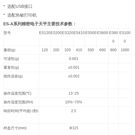
*
USB
选配
接口
*
选配热敏打印机
ES-A
系列精密电子天平主要技术参数：
型号
ES120
ES200
ES320
ES410
ES500
ES600
ES80
ES100
0
0
量程
(g)
120
200
320
410
500
600
800
1000
可读性
(g)
0.001
重复性
(g)
±0.001
线性误差
(g)
±0.002
操作温度范围
(℃)
13~25
操作湿度范围
(RH)
10%~70%
响应时间
(
平均值
) (
秒
)
2.5
秤盘尺寸
(mm)
Φ115