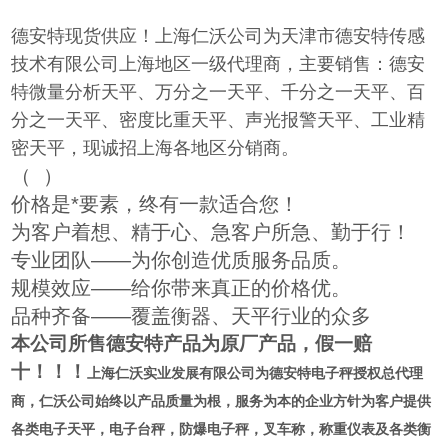
德安特现货供应！上海仁沃公司为天津市德安特传感
技术有限公司上海地区一级代理商，主要销售：德安
特微量分析天平、万分之一天平、千分之一天平、百
分之一天平、密度比重天平、声光报警天平、工业精
密天平，现诚招上海各地区分销商。
（
）
价格是*要素，终有一款适合您！
为客户着想、精于心、急客户所急、勤于行！
专业团队——为你创造优质服务品质。
规模效应——给你带来真正的价格优。
品种齐备——覆盖衡器、天平行业的众多
本公司所售德安特产品为原厂产品，假一赔
十！！！
上海仁沃实业发展有限公司为
德安特电子秤授权总代理
商
，仁沃公司始终以产品质量为根，服务为本的企业方针为客户提供
各类电子天平，电子台秤，防爆电子秤，叉车称，称重仪表及各类衡