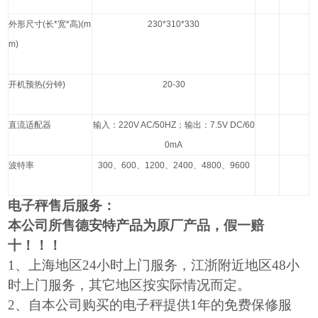
外形尺寸
(
长
*
宽
*
高
)(m
230*310*330
m)
开机预热
(
分钟
)
20-30
直流适配器
输入：
220V AC/50HZ
；输出：
7.5V DC/60
0mA
波特率
300
、
600
、
1200
、
2400
、
4800
、
9600
电子秤售后服务：
本公司所售德安特产品为原厂产品，假一赔
十！！！
1
、上海地区24小时上门服务，江浙附近地区48小
时上门服务，其它地区按实际情况而定。
2
、自本公司购买的电子秤提供1年的免费保修服