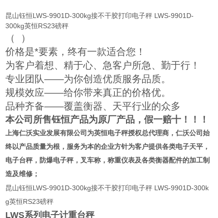
昆山钰恒LWS-9901D-300kg接不干胶打印电子秤 LWS-9901D-
300kg英恒RS23磅秤
（
）
价格是*要素，终有一款适合您！
为客户着想、精于心、急客户所急、勤于行！
专业团队——为你创造优质服务品质。
规模效应——给你带来真正的价格优。
品种齐备——覆盖衡器、天平行业的众多
本公司所售钰恒产品为原厂产品，假一赔十！！！
上海仁沃实业发展有限公司为英恒
电子秤授权总代理商
，仁沃公司始
终以产品质量为根，服务为本的企业方针为客户提供各类电子天平，
电子台秤，防爆电子秤，叉车称，称重仪表及各类衡器配件的加工制
造及维修；
昆山钰恒LWS-9901D-300kg接不干胶打印电子秤 LWS-9901D-300k
g英恒RS23磅秤
LWS
系列电子计重台秤