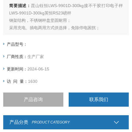
简要描述：
昆山钰恒LWS-9901D-300kg接不干胶打印电子秤
LWS-9901D-300kg英恒RS23磅秤
钢架结构，不锈钢秤盘坚固耐用；
采用充电、插电两用方式供选择，免除停电困扰；
具公斤、磅、克、吨、盎司单位可供选择；
仪表可选LED数码管或者LCD液晶显示；
产品型号：
具有累计重量、简易计数之功能；
厂商性质：
生产厂家
可设定上下限做检重秤用；
更新时间：
2024-06-15
访 问 量：
1630
产品咨询
联系我们
产品分类
PRODUCT CATEGORY