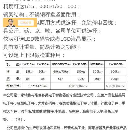
精度可达1/15，000∽1/30，000；
钢架结构，不锈钢秤盘坚固耐用；
采用充电、插电两用方式供选择，免除停电困扰；
具公斤、磅、克、吨、盎司单位可供选择；
仪表可选LED数码管或者LCD液晶显示；
具有累计重量、简易计数之功能；
可设定上下限做检重秤用；
本公司是一家销售与维修各类电子秤衡器的专业型技术公司，主营产品包括英展
电子秤，钰恒电子秤，大华条码秤，各类功能型电子秤，计重、计数电子秤，手
推叉车秤，汽车衡,轴重重,防爆秤,小地磅，吊钩秤，精密电子天平,分析天平
等。：（肖）:
公司已拥有*的生产研发基地和系统，经营各类工业、商用衡器及秤量系统产品