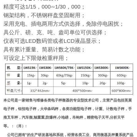
精度可达1/15，000∽1/30，000；
钢架结构，不锈钢秤盘坚固耐用；
采用充电、插电两用方式供选择，免除停电困扰；
具公斤、磅、克、吨、盎司单位可供选择；
仪表可选LED数码管或者LCD液晶显示；
具有累计重量、简易计数之功能；
可设定上下限做检重秤用；
本公司是一家销售与维修各类电子秤衡器的专业型技术公司，主营产品包括英展
电子秤，钰恒电子秤，大华条码秤，各类功能型电子秤，计重、计数电子秤，手
推叉车秤，汽车衡,轴重重,防爆秤,小地磅，吊钩秤，精密电子天平,分析天平
等。：（肖）:
公司已拥有*的生产研发基地和系统，经营各类工业、商用衡器及秤量系统产品