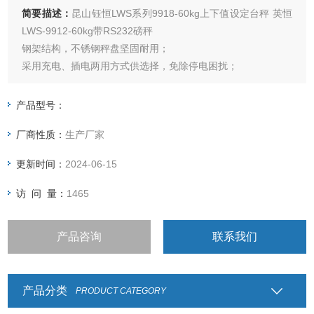
简要描述：
昆山钰恒LWS系列9918-60kg上下值设定台秤 英恒
LWS-9912-60kg带RS232磅秤
钢架结构，不锈钢秤盘坚固耐用；
采用充电、插电两用方式供选择，免除停电困扰；
具公斤、磅、克、吨、盎司单位可供选择；
仪表可选LED数码管或者LCD液晶显示；
产品型号：
具有累计重量、简易计数之功能；
厂商性质：
生产厂家
可设定上下限做检重秤用；
更新时间：
2024-06-15
访 问 量：
1465
产品咨询
联系我们
产品分类
PRODUCT CATEGORY