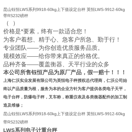
昆山钰恒LWS系列9918-60kg上下值设定台秤 英恒LWS-9912-60kg
带RS232磅秤
（
）
价格是*要素，终有一款适合您！
为客户着想、精于心、急客户所急、勤于行！
专业团队——为你创造优质服务品质。
规模效应——给你带来真正的价格优。
品种齐备——覆盖衡器、天平行业的众多
本公司所售钰恒产品为原厂产品，假一赔十！！！
上海仁沃实业发展有限公司为英恒
电子秤授权总代理商
，仁沃公司始
终以产品质量为根，服务为本的企业方针为客户提供各类电子天平，
电子台秤，防爆电子秤，叉车称，称重仪表及各类衡器配件的加工制
造及维修；
昆山钰恒LWS系列9918-60kg上下值设定台秤 英恒LWS-9912-60kg
带RS232磅秤
LWS
系列电子计重台秤