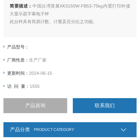
简要描述：
中国台湾英展XK3150W-FB53-75kg内置打印外接
大显示器字幕电子秤
此台秤具有简易计数、计重及百分比之功能。
具有检校秤之功能。（可以设定：上限、合格、下限三点）
产品型号：
具有自动校正、自动零点之功能。
厂商性质：
生产厂家
电子台秤具有双重过载保护功能。
更新时间：
2024-06-15
具有双色LED充电指示，可清楚指示充电状况。
访 问 量：
1555
产品咨询
联系我们
产品分类
PRODUCT CATEGORY