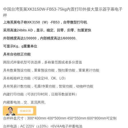
中国台湾英展XK3150W-FB53-75kg内置打印外接大显示器字幕电子
秤
上海英展电子称XK3150（W）-FB53，自带微型打印机
采用高速24bits AD，显示、稳定、回零、归零、扣重更快
外部精度高达1/30000，内部精度高达1/600000.
可显示Kg、g重量单位
具有自动校正功能
两段式秤量机型可供选择，多称量范围或者多分度值
具有数量预设功能，重量预设功能，预扣重功能，重量累计功能
具有检校秤之功能（可设定HI、OK、LO）
具有简易计数功能，毛重/净重功能，暂留功能，动物秤功能
内建打印功能（可供打印时间，日期等数据资料）
内藏蓄电池，交、直流两用。
温度范围：0℃～40℃
台秤秤盘尺寸：300*400mm 400*500mm 450*550mm 600*800mm可定制
台秤电源：AC 220V（±10%）+6V/4A电子秤蓄电池