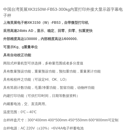
中国台湾英展XK3150W-FB53-300kg内置打印外接大显示器字幕电
子秤
上海英展电子称XK3150（W）-FB53，自带微型打印机
采用高速24bits AD，显示、稳定、回零、归零、扣重更快
外部精度高达1/30000，内部精度高达1/600000.
可显示Kg、g重量单位
具有自动校正功能
两段式秤量机型可供选择，多称量范围或者多分度值
具有数量预设功能，重量预设功能，预扣重功能，重量累计功能
具有检校秤之功能（可设定HI、OK、LO）
具有简易计数功能，毛重/净重功能，暂留功能，动物秤功能
内建打印功能（可供打印时间，日期等数据资料）
内藏蓄电池，交、直流两用。
温度范围：0℃～40℃
台秤秤盘尺寸：300*400mm 400*500mm 450*550mm 600*800mm可定制
台秤电源：AC 220V（±10%）+6V/4A电子秤蓄电池