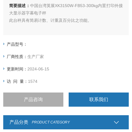
简要描述：
中国台湾英展XK3150W-FB53-300kg内置打印外接
大显示器字幕电子秤
此台秤具有简易计数、计重及百分比之功能。
具有检校秤之功能。（可以设定：上限、合格、下限三点）
产品型号：
具有自动校正、自动零点之功能。
厂商性质：
生产厂家
电子台秤具有双重过载保护功能。
更新时间：
2024-06-15
具有双色LED充电指示，可清楚指示充电状况。
访 问 量：
1574
产品咨询
联系我们
产品分类
PRODUCT CATEGORY