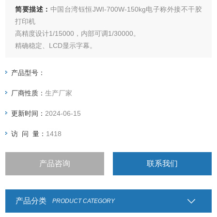
简要描述：
中国台湾钰恒JWI-700W-150kg电子称外接不干胶
打印机
高精度设计1/15000，内部可调1/30000。
精确稳定、LCD显示字幕。
适用1~4个荷重元装的置电子秤。
具有单点校正及三点校正之功能
产品型号：
具有多种秤重单位及简易计数、
厂商性质：
生产厂家
百分比计算功能，用途广泛。
具有重量警示功能，可设定上限、标准、
更新时间：
2024-06-15
下限三段重量警示，并具有一组记忆功
访 问 量：
1418
产品咨询
联系我们
产品分类
PRODUCT CATEGORY