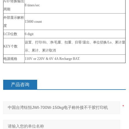
A/D
转换输出
8 times/sec
周期
外部显示解析
15000 count
度
LCD
位数
6 digit
设置、打印/Hi、净/毛重、扣重、归零/退出、单位切换/Lo、累计显
KEY
个数
示、累计、累计取消
电源规格
110V or 220V & 6V 4A Recharge BAT.
产品咨询