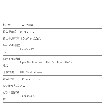
机 型
JWI-700W
输入灵敏度
0.13uV/DIV
输入电压范围
-0.5mV to 16.5mV
Load Cell
供应
5V DC ±5%
电压
Load Cell
驱动
Up to 8 untis of load cell at 350 ohm (120mA)
能力
非线性度
0.003% of full scale
输入阻抗
10M ohm or more
A/D
转换方式
△-Σ
A/D
內部解析
700000 count
度