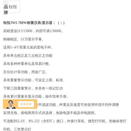
品
钰恒
牌
钰恒JWI-700W称重仪表/显示器：（：）
高精度设计1/15000，内部可调1/30000。
精确稳定、LCD显示字幕。
适用1~4个荷重元装的置电子秤。
具有单点校正及三点校正之功能
具有多种秤重单位及简易计数、
百分比计算功能，用途广泛。
具有重量警示功能，可设定上限、标准、
下限三段重量警示，并具有一组记忆功
具有累计重量并显示功能，操作简单方便。
具有自动调整零点及软件滤波功能，秤重反应速度可依使用环境不同作调整
采用充电、插电两用方式供选择，免除电源不稳及停电困扰。
可选配RELAY、RS-232（含RTC）接口，外接计算机、微型打印机、热敏标签打
印机、三色警示灯