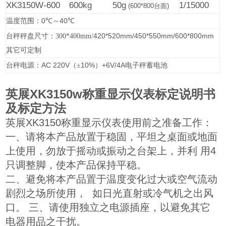
XK3150W-600
600kg
50g
1/15000
(600*800
台面
)
0
40
温度范围：
℃
～
℃
420*520mm/450*550mm/600*800mm
台秤秤盘尺寸：300*400mm/
其它可定制
AC 220V
10%
+6V/4A
台秤电源：
（±
）
电子秤蓄电池
英展XK3150w称重显示仪表标定说明书
及标定方法
英展XK3150称重显示仪表使用前之准备工作：
一、请将本产品放置于稳固，平坦之桌面或地面
上使用，勿放于摇动或振动之台架上，并利 用4
只调整脚，使本产品保持平稳。
二、避免将本产品置于温度变化过大或空气流动
剧烈之场所使用， 如日光直射或冷气机之出风
口。 三、请使用独立之电源插座，以避免其它
电器用品之干扰。