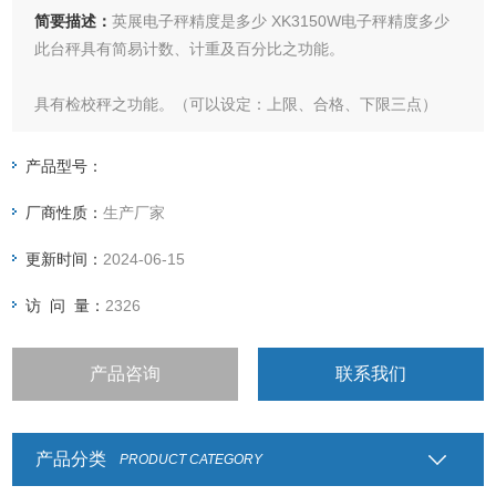
简要描述：
英展电子秤精度是多少 XK3150W电子秤精度多少
此台秤具有简易计数、计重及百分比之功能。
具有检校秤之功能。（可以设定：上限、合格、下限三点）
具有自动校正、自动零点之功能。
产品型号：
厂商性质：
生产厂家
电子台秤具有双重过载保护功能。
更新时间：
2024-06-15
具有双色LED充电指示，可清楚指示充电状况。
访 问 量：
2326
产品咨询
联系我们
产品分类
PRODUCT CATEGORY