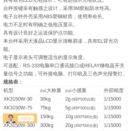
具有双色
LED
充电指示，可清楚指示充电状况。
台秤按键采有触感之设计，采用
3M
胶贴防水性高。
电子台秤外壳采用
ABS
塑钢材质，使用寿命长。
电力不足时有明确之低电压显示。
具有设计良好之运送保护点功能。
本台秤采用大液晶
LCD
显示清晰易读，具有
EL
背光功
能。
电子显示表头可调整适当的显示角度。
可选配：
RS-232
电脑串口通讯接口
或
RELAY
继电器开关
量信号
之功能，可外接电脑、打印机及三色声光报警灯。
规格表：
机型
zui大称量
zui小感量
外部精度
XK3150W-30
30kg
2g
1/15000
(400*500
台面
)
XK3150W-75
75kg
5g
1/15000
(400*500
台面
)
XK3150W-150
150kg
10g
1/15000
(400*500
台面
)
XK3150W-300
300kg
20g
1/15000
(450*550
台面
)