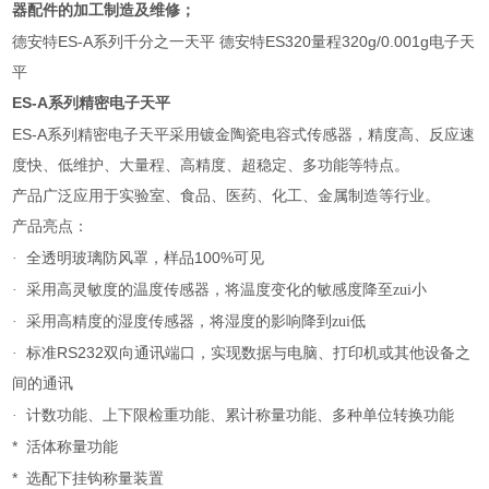
器配件的加工制造及维修；
德安特ES-A系列千分之一天平 德安特ES320量程320g/0.001g电子天
平
ES-A
系列精密电子天平
ES-A
系列精密电子天平采用镀金陶瓷电容式传感器，精度高、反应速
度快、低维护、大量程、高精度、超稳定、多功能等特点。
产品广泛应用于实验室、食品、医药、化工、金属制造等行业。
产品亮点：
100%
·
全透明玻璃防风罩，样品
可见
·
采用高灵敏度的温度传感器，将温度变化的敏感度降至zui小
·
采用高精度的湿度传感器，将湿度的影响降到zui低
RS232
·
标准
双向通讯端口，实现数据与电脑、打印机或其他设备之
间的通讯
·
计数功能、上下限检重功能、累计称量功能、多种单位转换功能
*
活体称量功能
*
选配下挂钩称量装置