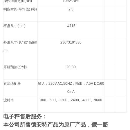
操作湿度范围
(RH)
10%~70%
响应时间
(
平均值
) (
秒
)
2.5
秤盘尺寸
(mm)
Φ115
外形尺寸
(
长
*
宽
*
高
)(m
230*310*330
m)
开机预热
(
分钟
)
20-30
直流适配器
输入：
220V AC/50HZ
；输出：
7.5V DC/60
0mA
波特率
300
、
600
、
1200
、
2400
、
4800
、
9600
电子秤售后服务：
本公司所售德安特产品为原厂产品，假一赔