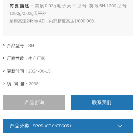
简要描述：
英展0.02g电子天平型号 英展BH-1200型号
1200g/0.02g天平秤
采用高速24bits AD，内部精度高达1/600 000。
具有简易计数、计重、百分比之功能。
产品型号：
BH
具有13种称重单位选择之功能。
厂商性质：
生产厂家
具有自动校正、零点追踪、双重过载保护等功能。
更新时间：
2024-06-15
具有温渡线性自动补偿之功能。
访 问 量：
2038
产品咨询
联系我们
产品分类
PRODUCT CATEGORY