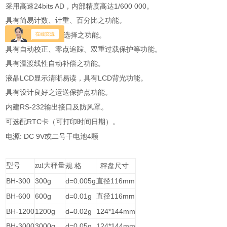
24bits AD
1/600 000
采用高速
，内部精度高达
。
具有简易计数、计重、百分比之功能。
13
具有
种称重单位选择之功能。
具有自动校正、零点追踪、双重过载保护等功能。
具有温渡线性自动补偿之功能。
LCD
LCD
液晶
显示清晰易读，具有
背光功能。
具有设计良好之运送保护点功能。
RS-232
内建
输出接口及防风罩。
RTC
可选配
卡（可打印时间日期）。
: DC 9V
4
电源
或二号干电池
颗
型号
zui大秤量
规
格
秤盘尺寸
BH-300
300g
d=0.005g
116mm
直径
BH-600
600g
d=0.01g
116mm
直径
BH-1200
1200g
d=0.02g
124*144mm
BH-3000
3000g
d=0.05g
124*144mm