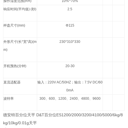
操作湿度范围
(RH)
10%~70%
响应时间
(
平均值
) (
秒
)
2.5
秤盘尺寸
(mm)
Φ115
外形尺寸
(
长
*
宽
*
高
)(m
230*310*330
m)
开机预热
(
分钟
)
20-30
直流适配器
输入：
220V AC/50HZ
；输出：
7.5V DC/60
0mA
波特率
300
、
600
、
1200
、
2400
、
4800
、
9600
德安特百分位天平 D&T百分位ES1200/2000/3200/4100/5000/6kg/8
kg/10kg/0.01g天平