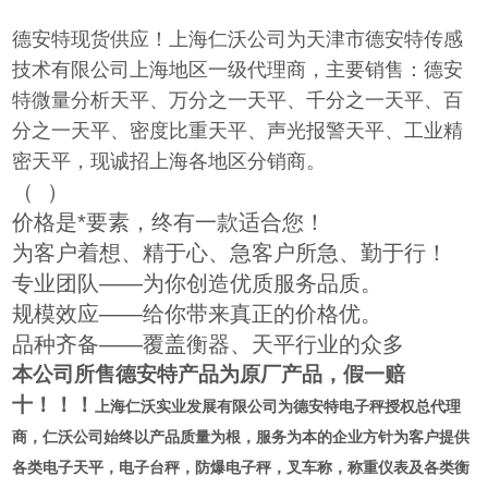
德安特现货供应！上海仁沃公司为天津市德安特传感
技术有限公司上海地区一级代理商，主要销售：德安
特微量分析天平、万分之一天平、千分之一天平、百
分之一天平、密度比重天平、声光报警天平、工业精
密天平，现诚招上海各地区分销商。
（
）
价格是*要素，终有一款适合您！
为客户着想、精于心、急客户所急、勤于行！
专业团队——为你创造优质服务品质。
规模效应——给你带来真正的价格优。
品种齐备——覆盖衡器、天平行业的众多
本公司所售德安特产品为原厂产品，假一赔
十！！！
上海仁沃实业发展有限公司为
德安特电子秤授权总代理
商
，仁沃公司始终以产品质量为根，服务为本的企业方针为客户提供
各类电子天平，电子台秤，防爆电子秤，叉车称，称重仪表及各类衡