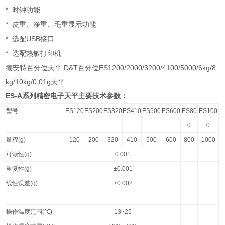
*
时钟功能
*
皮重、净重、毛重显示功能
*
USB
选配
接口
*
选配热敏打印机
德安特百分位天平 D&T百分位ES1200/2000/3200/4100/5000/6kg/8
kg/10kg/0.01g天平
ES-A
系列精密电子天平主要技术参数：
型号
ES120
ES200
ES320
ES410
ES500
ES600
ES80
ES100
0
0
量程
(g)
120
200
320
410
500
600
800
1000
可读性
(g)
0.001
重复性
(g)
±0.001
线性误差
(g)
±0.002
操作温度范围
(℃)
13~25