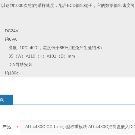
0C可以达到1000次/秒的采样速度，配合BCD输出端子，它的数据输出速度可
C24V
6VA
度 -10℃-40℃，湿度低于85%,(避免产生凝结水)
5（W）×110（H）×101（D）mm
 DIN导轨安装
180g
询
产品：