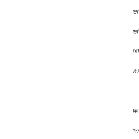
您
您
联
常
详
补