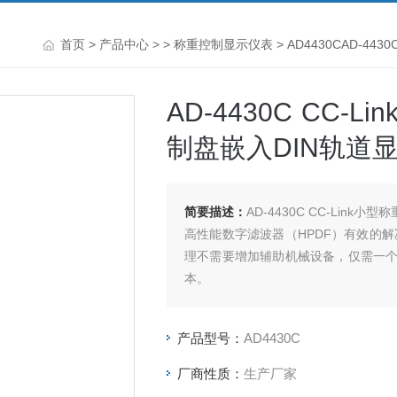
首页
>
产品中心
> >
称重控制显示仪表
> AD4430CAD-44
AD-4430C CC-L
制盘嵌入DIN轨道
简要描述：
AD-4430C CC-Link小
高性能数字滤波器（HPDF）有效的
理不需要增加辅助机械设备，仅需一
本。
产品型号：
AD4430C
·传感器连接诊断功能
·用高阶方程精准线性修正功能
厂商性质：
生产厂家
·配备*的噪声抑制电路