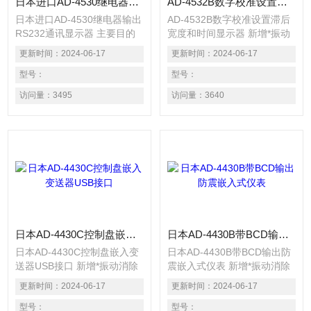
日本进口AD-4530继电器输出RS232通讯显示器
AD-4532B数字校准设置滞后宽度和时间显示器
日本进口AD-4530继电器输出
AD-4532B数字校准设置滞后
RS232通讯显示器 主要目的
宽度和时间显示器 新增*振动
系采摘下的樱桃小心传送到包
消除功能（HPDF），用户体
更新时间：
2024-06-17
更新时间：
2024-06-17
装箱里，同时也确保在灌装过
验功能更丰富，*兼容AD-
程中能将樱桃均匀分布在不同
型号：
4401。 高性能的检重/配料控
型号：
尺寸的箱包里。我们AD-4402
制显示器. 适合配料, 失重配
访问量：
3495
访问量：
3640
高速配料控制器结合GP
料, 检重, 静态称重等应用. 共
Graders精良的食品加工系
有八种模式
统，无缝、均匀分装，衍生出
一个可靠智能的解决方案
日本AD-4430C控制盘嵌入变送器USB接口
日本AD-4430B带BCD输出防震嵌入式仪表
日本AD-4430C控制盘嵌入变
日本AD-4430B带BCD输出防
送器USB接口 新增*振动消除
震嵌入式仪表 新增*振动消除
功能（HPDF），用户体验功
功能（HPDF），用户体验功
更新时间：
2024-06-17
更新时间：
2024-06-17
能更丰富，*兼容AD-4401。
能更丰富，*兼容AD-4401。
高性能的检重/配料控制显示
型号：
高性能的检重/配料控制显示
型号：