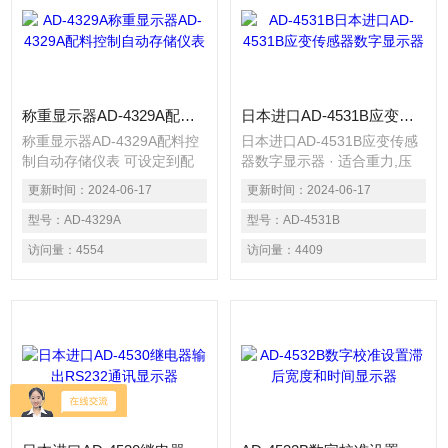
称重显示器AD-4329A配料控制自动存储仪表
日本进口AD-4531B应变传感器数字显示器
称重显示器AD-4329A配料控
日本进口AD-4531B应变传感
制自动存储仪表 可设定到配
器数字显示器 · 适合重力,压
料控制模式实现简单配料功能
力,力矩,拉力或其他测量 · 可
更新时间：
2024-06-17
更新时间：
2024-06-17
自动或手动存储累计数据功能
无需实际负荷执行数字量程校
自带标准RS-232接口,电流环
型号：
AD-4329A
准 · 可存储零点修正值 · 可选
型号：
AD-4531B
接口及外部控制输入接口 100
配各种输出选配件 · 100次/秒
访问量：
4554
访问量：
4409
次/秒高性能A/D转换
高性能A/D转换