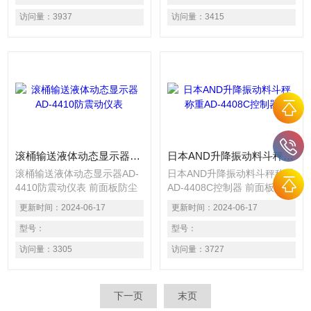
器. 适合配料, 失重配料, 检重,
器. 适合配料, 失重配料, 检重,
访问量：
3937
访问量：
3415
静态称重等应用. 共有八种模
静态称重等应用. 共有八种模
式
式
滚桶输送液体动态显示器AD-4410防震动仪表
日本AND升降振动料斗秤称重AD-4408C控制器
滚桶输送液体动态显示器AD-
日本AND升降振动料斗秤称重
4410防震动仪表 前面板防尘
AD-4408C控制器 前面板防尘
防水 高性能数字滤波功能，
防水 高性能数字滤波功能，
更新时间：
2024-06-17
更新时间：
2024-06-17
可消除了强烈振动的影响 *的
可消除了强烈振动的影响 *的
抗电磁干扰能力
型号：
抗电磁干扰能力
型号：
访问量：
3305
访问量：
3727
下一页
末页