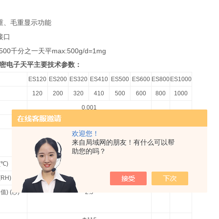
重、毛重显示功能
接口
500千分之一天平max:500g/d=1mg
密电子天平主要技术参数：
ES120
ES200
ES320
ES410
ES500
ES600
ES800
ES1000
120
200
320
410
500
600
800
1000
0.001
±0.001
欢迎您！
±0.002
来自局域网的朋友！有什么可以帮
助您的吗？
(℃)
13~25
(RH)
10%~70%
均值
) (
秒
)
2.5