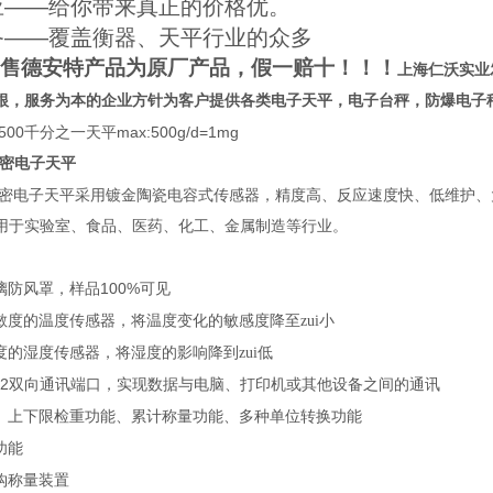
应——给你带来真正的价格优。
备——覆盖衡器、天平行业的众多
售德安特产品为原厂产品，假一赔十！！！
上海仁沃实业
根，服务为本的企业方针为客户提供各类电子天平，电子台秤，防爆电子
500千分之一天平max:500g/d=1mg
密电子天平
密电子天平采用镀金陶瓷电容式传感器，精度高、反应速度快、低维护、
用于实验室、食品、医药、化工、金属制造等行业。
100%
璃防风罩，样品
可见
敏度的温度传感器，将温度变化的敏感度降至zui小
度的湿度传感器，将湿度的影响降到zui低
2
双向通讯端口，实现数据与电脑、打印机或其他设备之间的通讯
、上下限检重功能、累计称量功能、多种单位转换功能
功能
钩称量装置