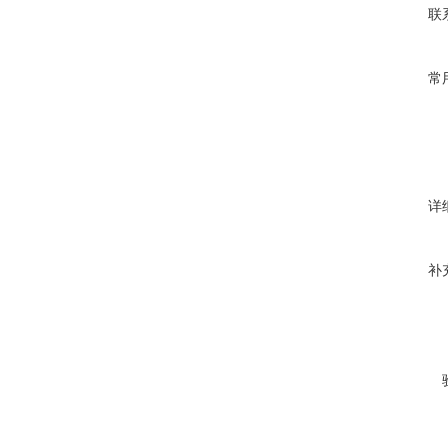
联
常
详
补