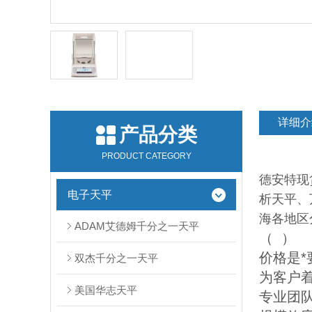
详细介
产品分类
PRODUCT CATEGORY
德安特现
电子天平
析天平、
海各地区
ADAM艾德姆千分之一天平
（
）
价格是
双杰千分之一天平
为客户
美国华志天平
专业团