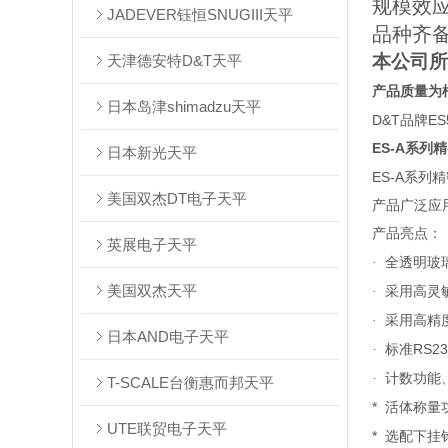
规模效
JADEVER钰恒SNUGIII天平
品种齐
本公司所
天津德安特D&T天平
产品质量为
日本岛津shimadzu天平
D&T品牌ES
ES-A
系列精
日本新光天平
ES-A
系列精
美国双杰DT电子天平
产品广泛应
产品亮点：
英展电子天平
·
全透明玻
美国双杰天平
·
采用高灵
·
采用高精
日本AND电子天平
RS23
·
标准
·
计数功能
T-SCALE台衡惠而邦天平
*
活体称量
UTE联贸电子天平
*
选配下挂