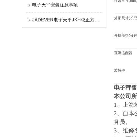
秤盘尺寸
(mm
电子天平安装注意事项
外形尺寸
(
长
*
JADEVER电子天平JKH校正方法 JKH电子秤标定资料
开机预热
(
分
直流适配器
波特率
电子秤售
本公司所
1
、上海
2
、自本
务员。
3
、维修