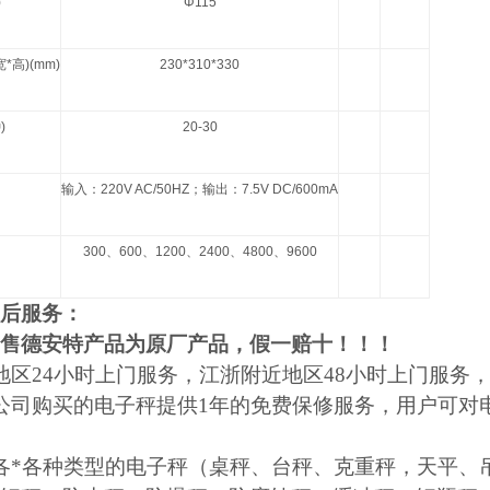
)
Φ115
宽
*
高
)(mm)
230*310*330
钟
)
20-30
输入：
220V AC/50HZ
；输出：
7.5V DC/600mA
300
、
600
、
1200
、
2400
、
4800
、
9600
后服务：
售德安特产品为原厂产品，假一赔十！！！
地区24小时上门服务，江浙附近地区48小时上门服务
公司购买的电子秤提供1年的免费保修服务，用户可对
各*各种类型的电子秤（桌秤、台秤、克重秤，天平、