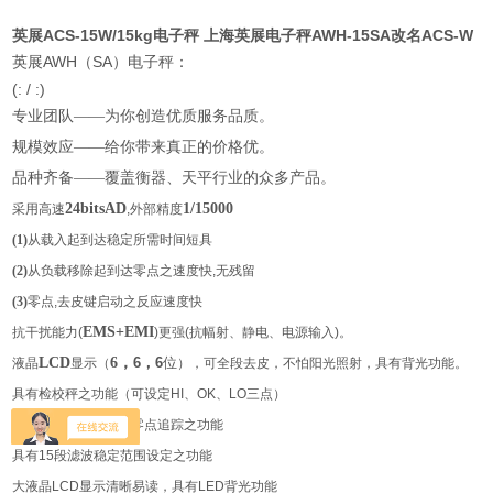
英展ACS-15W/15kg电子秤 上海英展电子秤AWH-15SA改名ACS-W
AWH
SA
英展
（
）电子秤：
(
: / :)
专业团队——为你创造优质服务品质。
规模效应——给你带来真正的价格优。
品种齐备——覆盖衡器、天平行业的众多产品。
24bitsAD
1/15000
采用高速
,外部精度
(1)
从载入起到达稳定所需时间短具
(2)
从负载移除起到达零点之速度快,无残留
(3)
零点,去皮键启动之反应速度快
EMS+EMI
抗干扰能力(
)更强(抗幅射、静电、电源输入)。
LCD
6
，
6
，
6
位
液晶
显示（
），可全段去皮，不怕阳光照射，具有背光功能。
具有检校秤之功能（可设定
HI
、
OK
、
LO
三点）
具有自动校正、自动零点追踪之功能
具有
15
段滤波稳定范围设定之功能
大液晶
LCD
显示清晰易读，具有
LED
背光功能