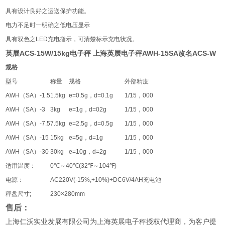
具有设计良好之运送保护功能。
电力不足时一明确之低电压显示
具有双色之
LED
充电指示，可清楚标示充电状况。
英展ACS-15W/15kg电子秤 上海英展电子秤AWH-15SA改名ACS-W
规格
型号
称量
规格
外部精度
AWH
（
SA
）
-1.5
1.5kg
e=0.5g
，
d=0.1g
1/15
，
000
AWH
（
SA
）
-3
3kg
e=1g
，
d=02g
1/15
，
000
AWH
（
SA
）
-7.5
7.5kg
e=2.5g
，
d=0.5g
1/15
，
000
AWH
（
SA
）
-15
15kg
e=5g
，
d=1g
1/15
，
000
AWH
（
SA
）
-30
30kg
e=10g
，
d=2g
1/15
，
000
适用温度：
0℃
～
40℃(32℉
～
104℉)
电源：
AC220V(-15%,+10%)+DC6V/4AH
充电池
秤盘尺寸
;
230×280mm
售后：
上海仁沃实业发展有限公司为上海英展电子秤授权代理商，为客户提