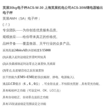
英展30kg电子秤ACS-W-30 上海英展机电公司ACS-30W继电器输出
电子秤
AWH
SA
英展
（
）电子秤：
(
: / :)
专业团队——为你创造优质服务品质。
规模效应——给你带来真正的价格优。
品种齐备——覆盖衡器、天平行业的众多产品。
24bitsAD
1/15000
采用高速
,外部精度
(1)
从载入起到达稳定所需时间短具
(2)
从负载移除起到达零点之速度快,无残留
(3)
零点,去皮键启动之反应速度快
EMS+EMI
抗干扰能力(
)更强(抗幅射、静电、电源输入)。
LCD
6
，
6
，
6
位
液晶
显示（
），可全段去皮，不怕阳光照射，具有背光功能。
具有检校秤之功能（可设定
HI
、
OK
、
LO
三点）
具有自动校正、自动零点追踪之功能
具有
15
段滤波稳定范围设定之功能