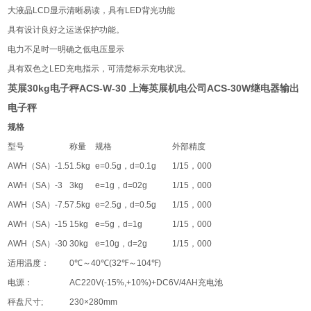
大液晶
LCD
显示清晰易读，具有
LED
背光功能
具有设计良好之运送保护功能。
电力不足时一明确之低电压显示
具有双色之
LED
充电指示，可清楚标示充电状况。
英展30kg电子秤ACS-W-30 上海英展机电公司ACS-30W继电器输出
电子秤
规格
型号
称量
规格
外部精度
AWH
（
SA
）
-1.5
1.5kg
e=0.5g
，
d=0.1g
1/15
，
000
AWH
（
SA
）
-3
3kg
e=1g
，
d=02g
1/15
，
000
AWH
（
SA
）
-7.5
7.5kg
e=2.5g
，
d=0.5g
1/15
，
000
AWH
（
SA
）
-15
15kg
e=5g
，
d=1g
1/15
，
000
AWH
（
SA
）
-30
30kg
e=10g
，
d=2g
1/15
，
000
适用温度：
0℃
～
40℃(32℉
～
104℉)
电源：
AC220V(-15%,+10%)+DC6V/4AH
充电池
秤盘尺寸
;
230×280mm