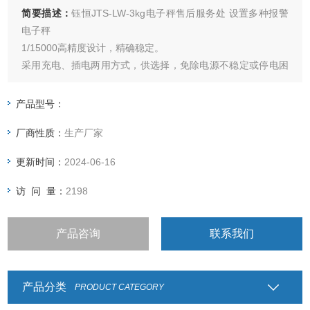
简要描述：
钰恒JTS-LW-3kg电子秤售后服务处 设置多种报警
电子秤
1/15000高精度设计，精确稳定。
采用充电、插电两用方式，供选择，免除电源不稳定或停电困
扰。
具有单点校正及三点校正功能，确保精准度。
产品型号：
具有自动调整零点及软体滤波功能，秤重反应速度可依使用环
厂商性质：
生产厂家
境不同作调整。
LCD液晶显示屏幕并具有自动照明功能。
更新时间：
2024-06-16
访 问 量：
2198
产品咨询
联系我们
产品分类
PRODUCT CATEGORY