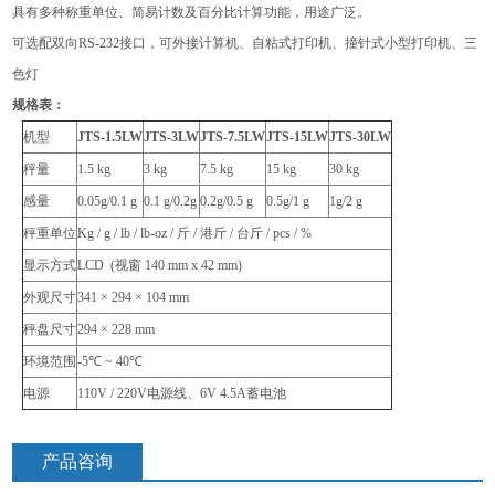
具有多种称重单位、简易计数及百分比计算功能，用途广泛。
可选配双向RS-232接口，可外接计算机、自粘式打印机、撞针式小型打印机、三
色灯
规格表：
机型
JTS-1.5LW
JTS-3LW
JTS-7.5LW
JTS-15LW
JTS-30LW
秤量
1.5 kg
3 kg
7.5 kg
15 kg
30 kg
感量
0.05g/0.1 g
0.1 g/0.2g
0.2g/0.5 g
0.5g/1 g
1g/2 g
秤重单位
Kg / g / lb / lb-oz /
斤 / 港斤 / 台斤 / pcs / %
显示方式
LCD (
视窗 140 mm x 42 mm)
外观尺寸
341 × 294 × 104 mm
秤盘尺寸
294 × 228 mm
环境范围
-5℃ ~ 40℃
电源
110V / 220V
电源线、6V 4.5A蓄电池
产品咨询