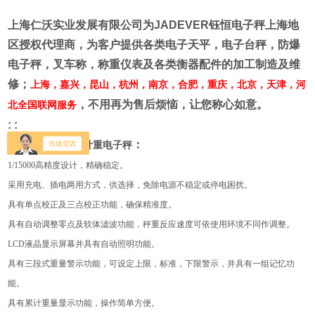
上海仁沃实业发展有限公司为
JADEVER
钰恒电子秤上海地
区授权代理商
，为客户提供各类电子天平，电子台秤，防爆
电子秤，叉车称，称重仪表及各类衡器配件的加工制造及维
修；
上海，嘉兴，昆山，杭州，南京，合肥，重庆，北京，天津，河
，不用再为售后烦恼，让您称心如意。
北全国联网服务
: :
：
钰恒JTS-LW新型计重电子秤
1/15000
高精度设计，精确稳定。
采用充电、插电两用方式，供选择，免除电源不稳定或停电困扰。
具有单点校正及三点校正功能，确保精准度。
具有自动调整零点及软体滤波功能，秤重反应速度可依使用环境不同作调整。
LCD
液晶显示屏幕并具有自动照明功能。
具有三段式重量警示功能，可设定上限，标准，下限警示，并具有一组记忆功
能。
具有累计重量显示功能，操作简单方便。