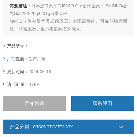
简要描述：
日本进口天平GJ822/0.01g是什么天平 SHINKO/新
光GJ822*820g/0.01g日本天平
MMTS（单金属音叉式感应器）实现高性能、可靠的噪音阻
抗、 快速反应、显示稳定而绝少闪烁。
而且，其节电设计和简洁结构带来优良的
长期稳定性和超凡的耐用性。
产品型号：
厂商性质：
生产厂家
更新时间：
2024-06-16
访 问 量：
1769
产品咨询
联系我们
产品分类
PRODUCT CATEGORY