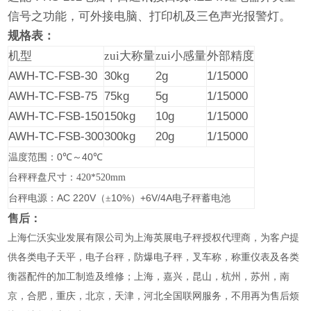
信号
之功能，可外接电脑、打印机及三色声光报警灯。
规格表：
机型
zui大称量
zui小感量
外部精度
AWH-TC-FSB-30
30kg
2g
1/15000
AWH-TC-FSB-75
75kg
5g
1/15000
AWH-TC-FSB-150
150kg
10g
1/15000
AWH-TC-FSB-300
300kg
20g
1/15000
0
40
温度范围：
℃
～
℃
台秤秤盘尺寸：420*520mm
AC 220V
10%
+6V/4A
台秤电源：
（±
）
电子秤蓄电池
售后：
上海仁沃实业发展有限公司为上海英展电子秤授权代理商，为客户提
供各类电子天平，电子台秤，防爆电子秤，叉车称，称重仪表及各类
衡器配件的加工制造及维修；上海，嘉兴，昆山，杭州，苏州，南
京，合肥，重庆，北京，天津，河北全国联网服务，不用再为售后烦