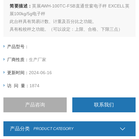
简要描述：
英展AWH-100TC-FSB直通世窗电子秤 EXCELL英
展100kg/5g电子秤
此台秤具有简易计数、计重及百分比之功能。
具有检校秤之功能。（可以设定：上限、合格、下限三点）
具有自动校正、自动零点之功能。
电子台秤具有双重过载保护功能。
产品型号：
具有双色LED充电指示，可清楚指示充电状况。
厂商性质：
生产厂家
台秤按键采有触感之设计，采用3M胶贴防水性高。
更新时间：
2024-06-16
访 问 量：
1874
产品咨询
联系我们
产品分类
PRODUCT CATEGORY