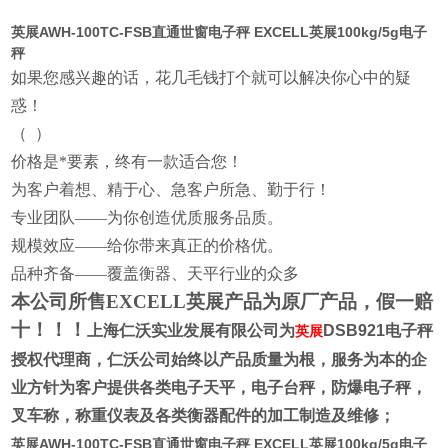
英展AWH-100TC-FSB直通世窗电子秤 EXCELL英展100kg/5g电子
秤
如果您感
兴趣的话，花几毛钱打个就可以解决你心中的疑
惑！
（
）
价格是*要素，终有一款适合您！
为客户着想、精于心、急客户所急、勤于行！
专业团队——为你创造优质服务品质。
规模效应——给你带来真正的价格优。
品种齐备——覆盖衡器、天平行业的众多
本公司所售EXCELL英展产品为原厂产品，假一赔
十！！！
上海仁沃实业发展有限公司为
DSB921
电子秤
英展
授权代理商
，仁沃公司始终以产品质量为根，服务为本的企
业方针为客户提供各类电子天平，电子台秤，防爆电子秤，
叉车称，称重仪表及各类衡器配件的加工制造及维修；
英展AWH-100TC-FSB直通世窗电子秤 EXCELL英展100kg/5g电子