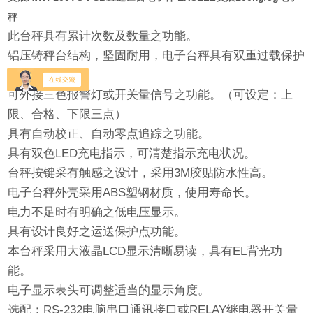
秤
此台秤具有累计次数及数量之功能。
铝压铸秤台结构，坚固耐用，电子台秤具有双重过载保护
功能。
可外接三色报警灯或开关量信号之功能。（可设定：
上
限
、合格、下限三点）
具有自动校正、自动零点追踪之功能。
具有双色
LED
充电指示，可清楚指示充电状况。
台秤按键采有触感之设计，采用
3M
胶贴防水性高。
电子台秤外壳采用
ABS
塑钢材质，使用寿命长。
电力不足时有明确之低电压显示。
具有设计良好之运送保护点功能。
本台秤采用大液晶
LCD
显示清晰易读，具有
EL
背光功
能。
电子显示表头可调整适当的显示角度。
选配：
RS-232
电脑串口通讯接口
或
RELAY
继电器开关量