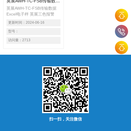
英展AWH-TC-FSB传输数据Excel电子秤 英展三色报警300kg电子秤
英展AWH-TC-FSB传输数据
Excel电子秤 英展三色报警
300kg电子秤 此台秤具有简易
更新时间：
2024-06-16
计数、计重及百分比之功能。
具有检校秤之功能。（可以设
型号：
定：上限、合格、下限三点）
访问量：
2713
具有自动校正、自动零点之功
能。 电子台秤具有双重过载
保护功能。 具有双色LED充
电指示，可清楚指示充电状
况。 台秤按键采有触感之设
计，采用3M胶贴防水性高。
扫一扫，关注微信