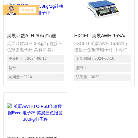
英展计数ALH-30kg/1g连接三色报警电子秤
EXCELL英展AWH-15SA/1g连接三色报警电子秤
英展计数ALH-30kg/1g连接三
EXCELL英展AWH-15SA/1g
色报警电子秤 具有简易计
连接三色报警电子秤 上海仁
数、计重及百分比之功能。
沃实业发展有限公司为上海英
更新时间：
2024-06-17
更新时间：
2024-06-16
具有检校秤之功能。（可以设
展电子秤授权代理商，为客户
定：HI、OK、LO三点） 具有
型号：
提供各类电子天平，电子台
型号：
自动校正、自动零点追踪之功
秤，防爆电子秤，叉车称，称
访问量：
3214
访问量：
3033
能。 具有15段滤波稳定范围
重仪表及各类衡器配件的加工
设定之功能。 大液晶6位
制造及维修
LCD（40mm）显示清晰易
读，具有EL背光功能。 具有
设计良好之运送保护点功能。
电力不足时有明确