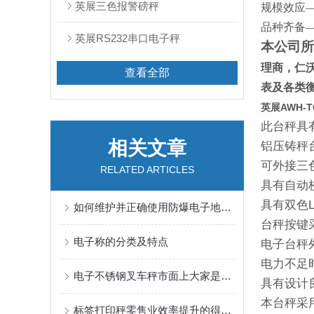
英展三色报警磅秤
规模效应
品种齐备
英展RS232串口电子秤
本公司所
理商
，仁
查看全部
表及各类
英展AWH-T
此台秤具
相关文章
铝压铸秤
可外接三
RELATED ARTICLES
具有自动
具有双色
如何维护并正确使用防爆电子地磅秤
台秤按键
电子称的分类及特点
电子台秤
电力不足
电子不锈钢叉车秤市面上大家是如何选择的呢？
具有设计
本台秤采
标签打印秤零售业效率提升的得力助手