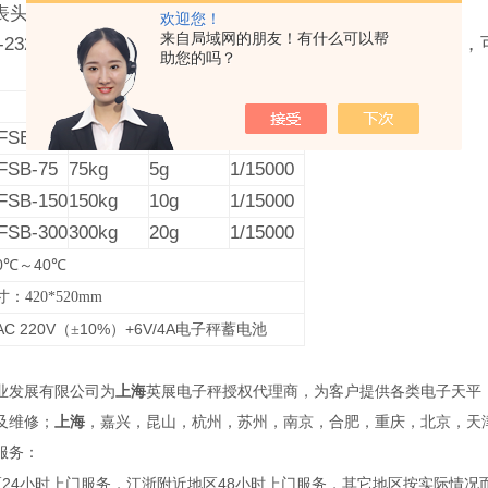
表头可调整适当的显示角度。
欢迎您！
来自局域网的朋友！有什么可以帮
-232
电脑串口通讯接口
或
RELAY
继电器开关量信号
之功能，
助您的吗？
zui大称量
zui小感量
外部精度
FSB-30
30kg
2g
1/15000
FSB-75
75kg
5g
1/15000
FSB-150
150kg
10g
1/15000
FSB-300
300kg
20g
1/15000
0
40
℃
～
℃
420*520mm
AC 220V
10%
+6V/4A
（±
）
电子秤蓄电池
业发展有限公司为
上海
英展电子秤授权代理商，为客户提供各类电子天平
及维修；
上海
，嘉兴，昆山，杭州，苏州，南京，合肥，重庆，北京，天
服务：
24
48
区
小时上门服务，江浙附近地区
小时上门服务，其它地区按实际情况