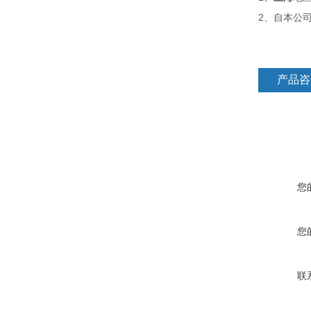
2
、自本公
产品咨
您
您
联