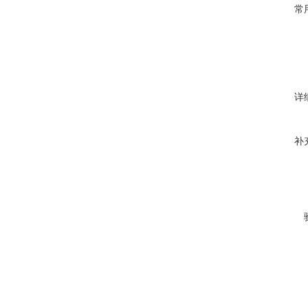
常
详
补