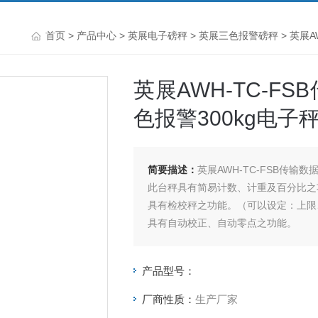
首页
>
产品中心
>
英展电子磅秤
>
英展三色报警磅秤
> 英展A
英展AWH-TC-FS
色报警300kg电子
简要描述：
英展AWH-TC-FSB传输数
此台秤具有简易计数、计重及百分比之
具有检校秤之功能。（可以设定：上限
具有自动校正、自动零点之功能。
电子台秤具有双重过载保护功能。
具有双色LED充电指示，可清楚指示充
产品型号：
台秤按键采有触感之设计，采用3M胶
厂商性质：
生产厂家