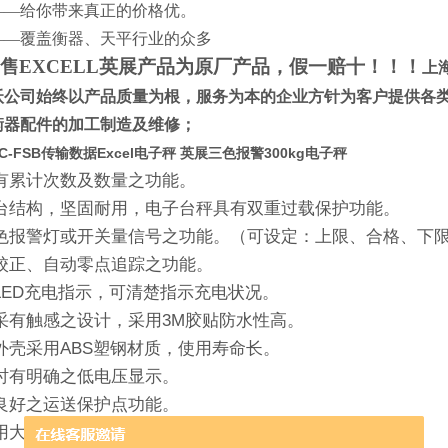
——给你带来真正的价格优。
——覆盖衡器、天平行业的众多
售EXCELL英展产品为原厂产品，假一赔十！！！
上
沃公司始终以产品质量为根，服务为本的企业方针为客户提供各
衡器配件的加工制造及维修；
C-FSB传输数据Excel电子秤 英展三色报警300kg电子秤
有累计次数及数量之功能。
台结构，坚固耐用，电子台秤具有双重过载保护功能。
色报警灯或开关量信号之功能。（可设定：
上限
、合格、下
校正、自动零点追踪之功能。
LED
充电指示，可清楚指示充电状况。
采有触感之设计，采用
3M
胶贴防水性高。
外壳采用
ABS
塑钢材质，使用寿命长。
时有明确之低电压显示。
良好之运送保护点功能。
用大液晶
LCD
显示清晰易读，具有
EL
背光功能。