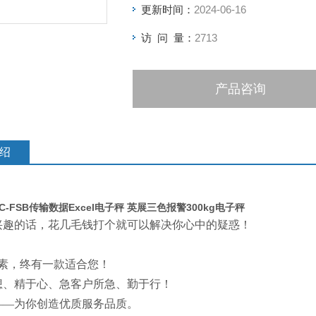
更新时间：
2024-06-16
访 问 量：
2713
产品咨询
绍
C-FSB传输数据Excel电子秤 英展三色报警300kg电子秤
兴趣的话，花几毛钱打个就可以解决你心中的疑惑！
要素，终有一款适合您！
想、精于心、急客户所急、勤于行！
——为你创造优质服务品质。