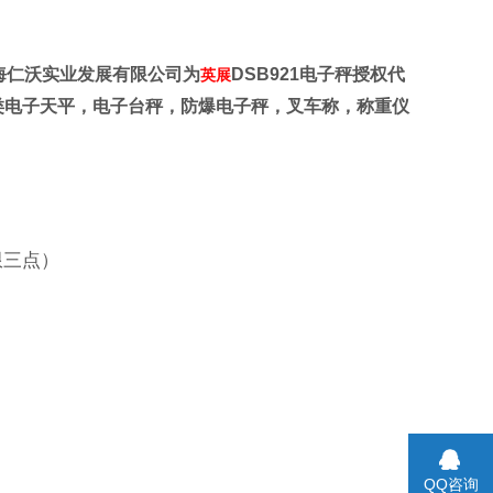
海
仁沃实业发展有限公司为
DSB921
电子秤授权代
英展
类电子天平，电子台秤，防爆电子秤，叉车称，称重仪
限三点）
QQ咨询