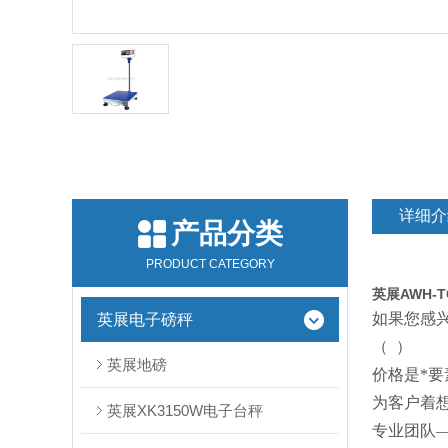
详细介
产品分类
PRODUCT CATEGORY
英展AWH-T
如果您感
英展电子磅秤
（
）
英展地磅
价格是*
为客户着
英展XK3150W电子台秤
专业团队