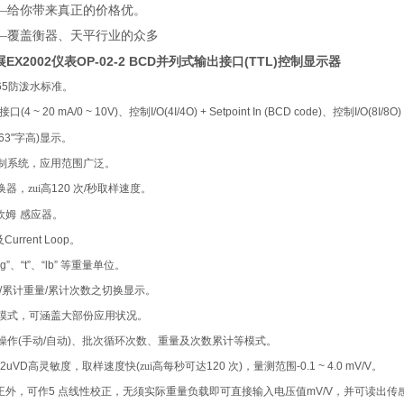
—给你带来真正的价格优。
—覆盖衡器、天平行业的众多
展EX2002仪表OP-02-2 BCD并列式输出接口(TTL)控制显示器
65
防泼水标准。
接口
(4 ~ 20 mA/0 ~ 10V)
、控制
I/O(4I/4O) + Setpoint In (BCD code)
、控制
I/O(8I/8O)
63"
字高
)
显示。
制系统，应用范围广泛。
换器，zui高
120
次
/
秒取样速度。
欧姆
感应器。
及
Current Loop
。
“g”
、
“t”
、
“lb”
等重量单位。
/
累计重量
/
累计次数之切换显示。
模式，可涵盖大部份应用状况。
操作
(
手动
/
自动
)
、批次循环次数、重量及次数累计等模式。
12uVD
高灵敏度，取样速度快
(
zui高每秒可达
120
次
)
，量测范围
-0.1 ~ 4.0 mV/V
。
正外，可作
5
点线性校正，无须实际重量负载即可直接输入电压值
mV/V
，并可读出传