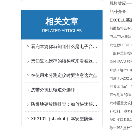
规模效应—
品种齐备—
相关文章
EXCELL英
前面板符合
IP
RELATED ARTICLES
电流
/
电压输出
六位数
LED(0.
看完本篇你就知道什么是电子台秤的使用方法了
一般秤重到控
想知道地磅秤的结构就来看看这些吧
高性能
A/D
转
可接
8
组
350
在使用水分测定仪时要注意这六点
内建
RS-232
可显示
“kg”
、
皮带分拣机辊道分选秤
可作毛重
/
净重
六种重量比较
防爆地磅故障排查：如何快速解决称重异常问题？
补投料、泄料
XK3101（shark-ib）本安型防爆称重电子秤
A/D
接口具
0.
除一般
2
点校