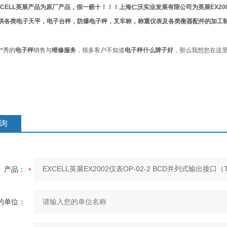
CELL
英展产品为原厂产品，假一赔十！！！上海仁沃实业发展有限公司为英展
EX20
供各类电子天平，电子台秤，防爆电子秤，叉车称，称重仪表及各类衡器配件的加工
*秀的
电子秤
销售与
维修服务
，很多客户不知道
电子秤什么牌子好
，那么我想您在这
询
产品：
的单位：