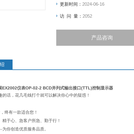
更新时间：
2024-06-16
访 问 量：
2052
产品咨询
绍
展EX2002仪表OP-02-2 BCD并列式输出接口(TTL)控制显示器
趣的话，花几毛钱打个就可以解决你心中的疑惑！
素，终有一款适合您！
、精于心、急客户所急、勤于行！
—为你创造优质服务品质。