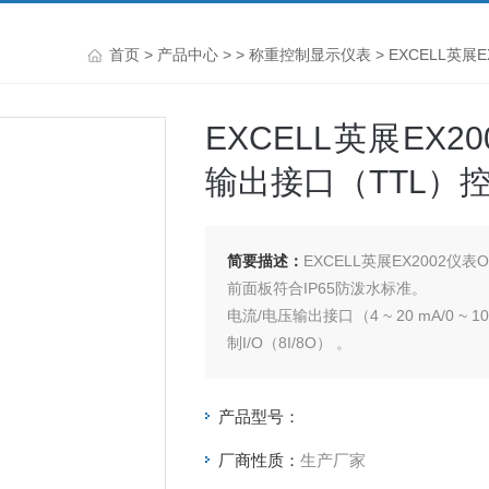
首页
>
产品中心
> >
称重控制显示仪表
> EXCELL英展
EXCELL英展EX20
输出接口（TTL）
简要描述：
EXCELL英展EX2002仪
前面板符合IP65防泼水标准。
电流/电压输出接口（4 ~ 20 mA/0 ~ 10V
制I/O（8I/8O） 。
六位数LED（0.63“字高）显示。
一般秤重到控制系统，应用范围广泛。
产品型号：
厂商性质：
生产厂家