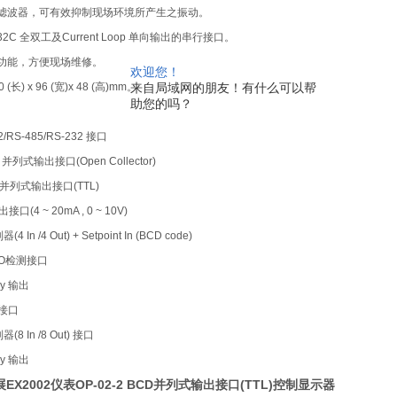
滤波器，可有效抑制现场环境所产生之振动。
32C
全双工及
Current Loop
单向输出的串行接口。
功能，方便现场维修。
欢迎您！
0 (
长
) x 96 (
宽
)x 48 (
高
)mm
。
来自局域网的朋友！有什么可以帮
助您的吗？
2/RS-485/RS-232
接口
D
并列式输出接口
(Open Collector)
并列式输出接口
(TTL)
出接口
(4 ~ 20mA , 0 ~ 10V)
制器
(4 In /4 Out) + Setpoint In (BCD code)
O
检测接口
ay
输出
接口
制器
(8 In /8 Out)
接口
ay
输出
展EX2002仪表OP-02-2 BCD并列式输出接口(TTL)控制显示器