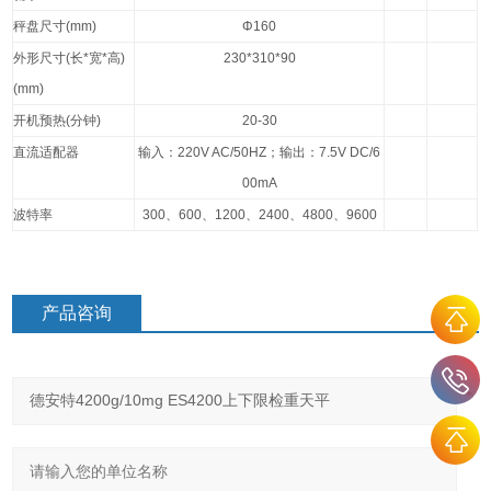
秤盘尺寸
(mm)
Φ160
外形尺寸
(
长
*
宽
*
高
)
230*310*90
(mm)
开机预热
(
分钟
)
20-30
直流适配器
输入：
220V AC/50HZ
；输出：
7.5V DC/6
00mA
波特率
300
、
600
、
1200
、
2400
、
4800
、
9600
产品咨询