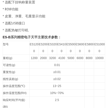
*
选配下挂钩称量装置
*
时钟功能
*
皮重、净重、毛重显示功能
*
USB
选配
接口
*
选配热敏打印机
ES-B
系列精密电子天平主要技术参数：
型号
ES120
ES200
ES320
ES410
ES500
ES600
ES800
ES1000
0
0
0
0
0
0
0
0
量程
(g)
1200
2000
3200
4100
5000
6000
8000
10000
可读性
(g)
0.01
重复性
(g)
±0.01
线性误差
(g)
±0.02
操作温度范围
(
℃
)
13~25
操作湿度范围
(RH)
10%~70%
响应时间
(
平均值
)
2.5
(
秒
)