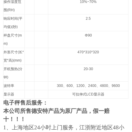
操作湿度范
10%~70%
围
(RH)
响应时间
(
平
2.5
均值
)(
秒
)
秤盘尺寸
(m
Φ90
m)
外形尺寸
(
长
*
470*310*320
宽
*
高
)(mm)
开机预热
(
分
20-30
钟
)
波特率
300
、
600
、
1200
、
2400
、
4800
、
9600
显示器
可拉伸式
LCD
显示器
电子秤售后服务：
本公司所售德安特产品为原厂产品，假一赔
十！！！
1
、上海地区24小时上门服务，江浙附近地区48小