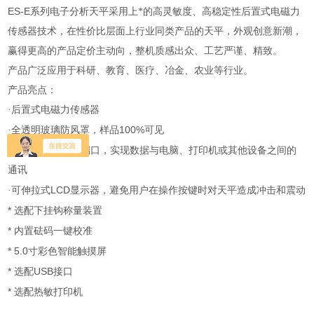
ES-E
系列电子分析天平采用上*的高灵敏度、高稳定性后置式电磁力
传感器技术，在性价比层面上行业同类产品的天平，外观创意新潮，
赢得更高的产品定价主动向，整机质感出众、工艺严谨、精致。
产品广泛应用于科研、教育、医疗、冶金、农业等行业。
产品亮点：
·后置式电磁力传感器
100%
·全透明玻璃防风罩，样品
可见
RS232
·标准
通讯端口，实现数据与电脑、打印机或其他设备之间的
通讯
LCD
·可伸拉式
显示器，避免用户在操作按键时对天平造成冲击和震动
*
选配下挂钩称量装置
*
内置砝码一键校准
* 5.0
寸彩色智能触摸屏
*
USB
选配
接口
*
选配热敏打印机