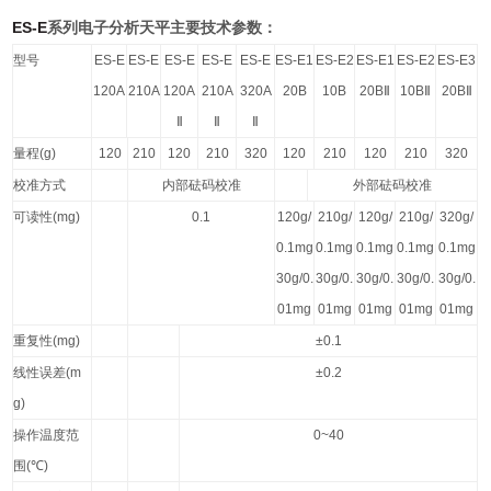
ES-E
系列电子分析天平主要技术参数：
型号
ES-E
ES-E
ES-E
ES-E
ES-E
ES-E1
ES-E2
ES-E1
ES-E2
ES-E3
120A
210A
120A
210A
320A
20B
10B
20B
Ⅱ
10B
Ⅱ
20B
Ⅱ
Ⅱ
Ⅱ
Ⅱ
量程
(g)
120
210
120
210
320
120
210
120
210
320
校准方式
内部砝码校准
外部砝码校准
可读性
(mg)
0.1
120g/
210g/
120g/
210g/
320g/
0.1mg
0.1mg
0.1mg
0.1mg
0.1mg
30g/0.
30g/0.
30g/0.
30g/0.
30g/0.
01mg
01mg
01mg
01mg
01mg
重复性
(mg)
±0.1
线性误差
(m
±0.2
g)
操作温度范
0~40
围
(
℃
)