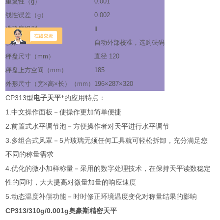
重复性（
g
）
0.001
线性误差（
g
）
0.002
准确度级别
Ⅱ
校准
自动外部校准，选购砝码
秤盘尺寸（
mm
）
直径
120
秤盘上方空间（
mm
）
185
外形尺寸（宽
×
高
×
长）（
mm
）
196×287×320
CP313
型
电子天平
*的应用特点：
1.
中文操作面板－使操作更加简单便捷
2.
前置式水平调节泡－方便操作者对天平进行水平调节
3.
5
多组合式风罩－
片玻璃无须任何工具就可轻松拆卸，充分满足您
不同的称量需求
4.
优化的微小加样称量－采用的数字处理技术，在保持天平读数稳定
性的同时，大大提高对微量加量的响应速度
5.
动态温度补偿功能－时时修正环境温度变化对称量结果的影响
CP313/310g/0.001g奥豪斯精密天平