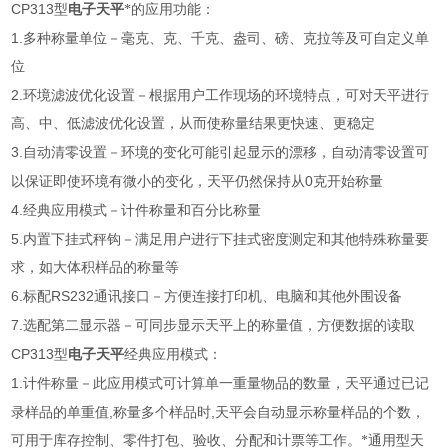
CP313
型
电子天平
*的应用功能：
1.
多种称量单位－毫克、克、千克、盎司、磅、克拉等及可自定义单
位
2.
环境滤波优化设置－根据用户工作现场的环境特点，可对天平进行
高、中、低滤波优化设置，从而使称量结果更快速、更稳定
3.
自动清零设置－环境的变化可能引起显示的漂移，自动清零设置可
0
以保证即使环境有微小的变化，天平仍然保持从
克
开始称量
4.
经典应用模式－计件称量和百分比称量
5.
内置下挂式秤钩－满足用户进行下挂式密度测定和其他特殊称量要
求，如大体积样品的称量等
6.
RS232
标配
通讯接口－方便连接打印机、电脑和其他外围设备
7.
选配第二显示器－可同步显示天平上的称量值，方便数据的读取
CP313
型
电子天平
经典应用模式：
1.
计件称量－此应用模式可计算单一重量物品的数量，天平通过已记
,
,
录样品的单重值
称量多个样品时
天平会自动显示称量样品的个数，
可用于库存控制、零件打包、验收、分配和计票等工作。*通用型天