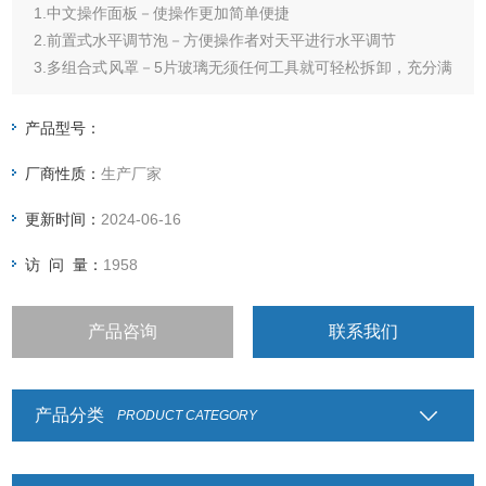
1.中文操作面板－使操作更加简单便捷
2.前置式水平调节泡－方便操作者对天平进行水平调节
3.多组合式风罩－5片玻璃无须任何工具就可轻松拆卸，充分满
足您不同的称量需求
4.优化的微小加样称量－采用的数字处理技术，在保持天平读
产品型号：
数稳定性的同时，大大提高对微量加量的响应速度
厂商性质：
生产厂家
5.动态温度补偿功能－时时修正环
更新时间：
2024-06-16
访 问 量：
1958
产品咨询
联系我们
产品分类
PRODUCT CATEGORY