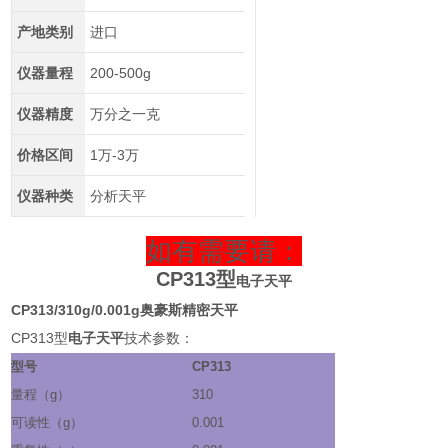
产地类别
进口
仪器量程
200-500g
仪器精度
万分之一克
价格区间
1万-3万
仪器种类
分析天平
如有需要请：
CP313
型
电子天平
CP313/310g/0.001g奥豪斯精密天平
CP313
型
电子天平
技术参数：
型号
CP313
量程（
g
）
310
可读性（
g
）
0.001