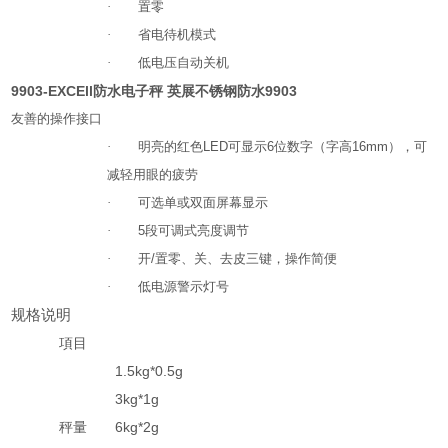
·
置零
·
省电待机模式
·
低电压自动关机
9903-EXCEll防水电子秤 英展不锈钢防水9903
友善的操作接口
·
明亮的红色
LED
可显示
6
位数字（字高
16mm
），可
减轻用眼的疲劳
·
可选单或双面屏幕显示
·
5
段可调式亮度调节
·
开
/
置零、关、去皮三键，操作简便
·
低电源警示灯号
规格说明
項目
1.5kg*0.5g
3kg*1g
秤量
6kg*2g