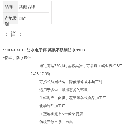
品牌
其他品牌
产地类
国产
别
：肖：
9903-EXCEll防水电子秤 英展不锈钢防水9903
*防尘、防水设计
·
通过高达
720
小时盐雾实验，可靠度大幅业界
(GB/T
2423.17-93)
·
可拆式防潮结构，降低维修成本与工时
·
适用于多尘、潮湿恶劣的环境
·
生鲜海产、肉类、蔬果等各式食品加工厂
·
化学制品加工厂
·
大型连锁超市
&
一般杂货店
·
传统开放市场、市集