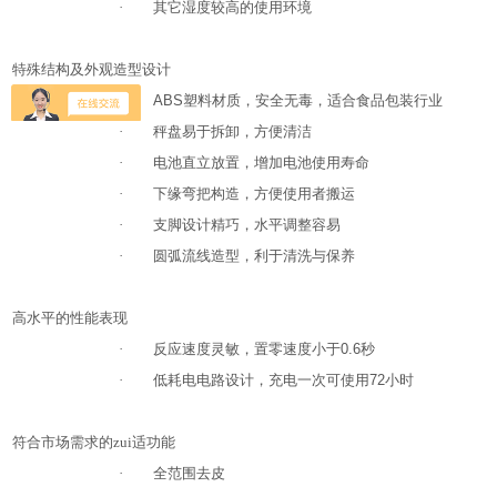
·
其它湿度较高的使用环境
特殊结构及外观造型设计
·
ABS
塑料材质，安全无毒，适合食品包装行业
·
秤盘易于拆卸，方便清洁
·
电池直立放置，增加电池使用寿命
·
下缘弯把构造，方便使用者搬运
·
支脚设计精巧，水平调整容易
·
圆弧流线造型，利于清洗与保养
高水平的性能表现
·
反应速度灵敏，置零速度小于
0.6
秒
·
低耗电电路设计，充电一次可使用
72
小时
符合市场需求的zui适功能
·
全范围去皮