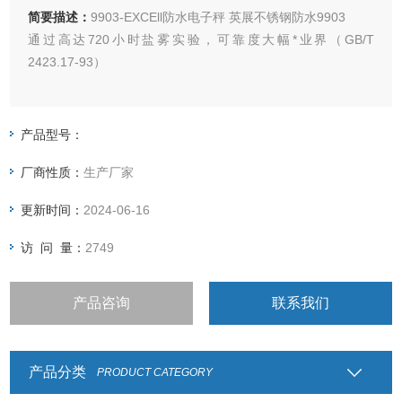
简要描述：
9903-EXCEll防水电子秤 英展不锈钢防水9903
通过高达720小时盐雾实验，可靠度大幅*业界（GB/T
2423.17-93）
适用于多尘、潮湿恶劣的环境
产品型号：
生鲜海产、肉类、蔬果等各式食品加工厂
厂商性质：
生产厂家
化学制品加工厂
更新时间：
2024-06-16
访 问 量：
2749
产品咨询
联系我们
产品分类
PRODUCT CATEGORY