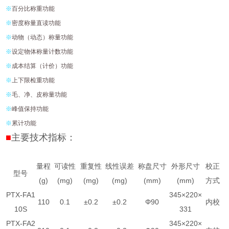
※
百分比称重功能
※
密度称量直读功能
※
动物（动态）称量功能
※
设定物体称量计数功能
※
成本结算（计价）功能
※
上下限检重功能
※
毛、净、皮称量功能
※
峰值保持功能
※
累计功能
■
主要技术指标：
量程
可读性
重复性
线性误差
称盘尺寸
外形尺寸
校正
型号
(g)
(mg)
(mg)
(mg)
(mm)
(mm)
方式
PTX-FA1
345×220×
110
0.1
±0.2
±0.2
Φ90
内校
10S
331
PTX-FA2
345×220×