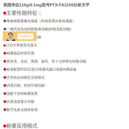
美国华志110g/0.1mg型号PTX-FA110S分析天平
■
主要性能特征：
◆
单体精密质量传感器（外校采用分体传感器）
◆
一键式
全自动内部校准功能(外校无此功能)
◆
六级防震滤波可调功能
◆
LCD
大界面背光显示
◆
称重稳定时间可调
◆
具有克、克拉、英磅、盎司、等十七种单位转换功能
◆
标准配置
RS232
及
USB
通讯接口连接外围设备
◆
开关机自动锁定当前
模式
◆
内置日期、时间可调功能
◆
选配
下挂钩称重装置
◆
内置温度显示功能
◆
数字化多点线性校准
■
称量应用模式