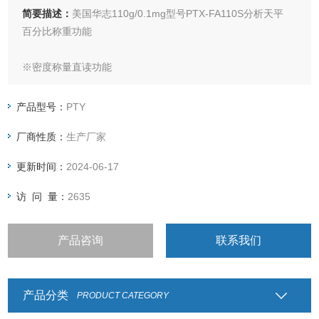
简要描述：
美国华志110g/0.1mg型号PTX-FA110S分析天平
百分比称重功能
※密度称量直读功能
※动物（动态）称量功能
产品型号：
PTY
厂商性质：
生产厂家
※设定物体称量计数功能
更新时间：
2024-06-17
※成本结算（计价）功能
访 问 量：
2635
※上下限检重功能
产品咨询
联系我们
※毛、净、皮称量功能
※峰值保持功能
产品分类
PRODUCT CATEGORY
※累计功能