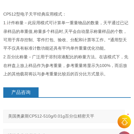
CP512
型电子天平经典应用模式：
1
.
计件称量
－此应用模式可计算单一重量物品的数量，天平通过已记
,
,
录样品的单重值
称量多个样品时
天平会自动显示称量样品的个数，
可用于库存控制、零件打包、验收、分配和计票等工作。*通用型天
平不仅具有标准计数功能还具有平均单件重量优化功能。
2.
百分比称量
－广泛用于溶剂溶液配比的称量方法。在该模式下，先
100%
在秤盘上放上样品作为参考重量，参考重量将显示为
，而后放
上的其他载荷将以与参考重量比较后的百分比方式显示。
产品咨询