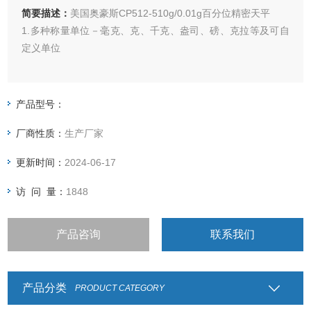
简要描述：
美国奥豪斯CP512-510g/0.01g百分位精密天平
1.多种称量单位－毫克、克、千克、盎司、磅、克拉等及可自
定义单位
2.环境滤波优化设置－根据用户工作现场的环境特点，可对天
平进行高、中、低滤波优化设置，从而使称量结果更快速、更
产品型号：
稳定
厂商性质：
生产厂家
3.自动清零设置－环境的变化可能引起显示的漂移，自动清零
更新时间：
2024-06-17
设置可以保证即使环境有微小的变化，天平仍然保持从0克开
始称响应速度
访 问 量：
1848
5.动态温度补偿功能－时时修正环
产品咨询
联系我们
产品分类
PRODUCT CATEGORY