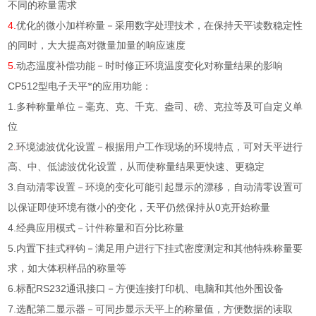
不同的称量需求
4.
优化的微小加样称量－采用数字处理技术，在保持天平读数稳定性
的同时，大大提高对微量加量的响应速度
5.
动态温度补偿功能－时时修正环境温度变化对称量结果的影响
CP512
型电子天平*的应用功能：
1.
多种称量单位
－毫克、克、千克、盎司、磅、克拉等及可自定义单
位
2
.
环境滤波优化设置
－根据用户工作现场的环境特点，可对天平进行
高、中、低滤波优化设置，从而使称量结果更快速、更稳定
3.
自动清零设置
－环境的变化可能引起显示的漂移，自动清零设置可
0
以保证即使环境有微小的变化，天平仍然保持从
克开始称量
4.
经典应用模式－计件称量和百分比称量
5.
内置下挂式秤钩－满足用户进行下挂式密度测定和其他特殊称量要
求，如大体积样品的称量等
6.
RS232
标配
通讯接口－方便连接打印机、电脑和其他外围设备
7.
选配第二显示器－可同步显示天平上的称量值，方便数据的读取