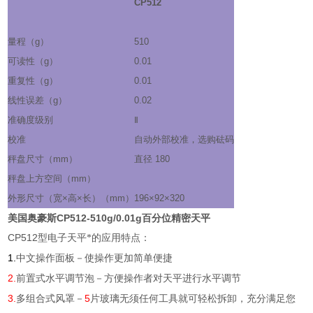
CP512
量程（
g
）
510
可读性（
g
）
0.01
重复性（
g
）
0.01
线性误差（
g
）
0.02
准确度级别
Ⅱ
校准
自动外部校准，选购砝码
秤盘尺寸（
mm
）
直径
180
秤盘上方空间（
mm
）
外形尺寸（宽
×
高
×
长）（
mm
）
196×92×320
美国奥豪斯CP512-510g/0.01g百分位精密天平
CP512
型电子天平*的应用特点：
1.
中文操作面板－使操作更加简单便捷
2.
前置式水平调节泡－方便操作者对天平进行水平调节
3.
5
多组合式风罩－
片玻璃无须任何工具就可轻松拆卸，充分满足您