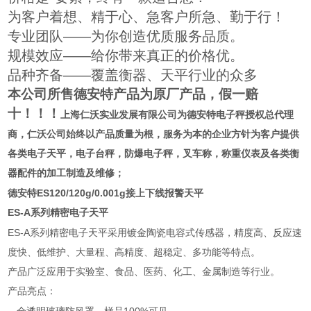
为客户着想、精于心、急客户所急、勤于行！
专业团队——为你创造优质服务品质。
规模效应——给你带来真正的价格优。
品种齐备——覆盖衡器、天平行业的众多
本公司所售德安特产品为原厂产品，假一赔
十！！！
上海仁沃实业发展有限公司为
德安特电子秤授权总代理
商
，仁沃公司始终以产品质量为根，服务为本的企业方针为客户提供
各类电子天平，电子台秤，防爆电子秤，叉车称，称重仪表及各类衡
器配件的加工制造及维修；
德安特ES120/120g/0.001g接上下线报警天平
ES-A
系列精密电子天平
ES-A
系列精密电子天平采用镀金陶瓷电容式传感器，精度高、反应速
度快、低维护、大量程、高精度、超稳定、多功能等特点。
产品广泛应用于实验室、食品、医药、化工、金属制造等行业。
产品亮点：