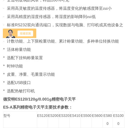
100%
·
全透明玻璃防风罩，样品
可见
·
采用高灵敏度的温度传感器，将温度变化的敏感度降至zui小
·
采用高精度的湿度传感器，将湿度的影响降到zui低
RS232
·
标准
双向通讯端口，实现数据与电脑、打印机或其他设备之
间的通讯
·
计数功能、上下限检重功能、累计称量功能、多种单位转换功能
*
活体称量功能
*
选配下挂钩称量装置
*
时钟功能
*
皮重、净重、毛重显示功能
*
USB
选配
接口
*
选配热敏打印机
德安特ES120/120g/0.001g精密电子天平
ES-A
系列精密电子天平主要技术参数：
型号
ES120
ES200
ES320
ES410
ES500
ES600
ES80
ES100
0
0