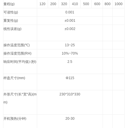
量程
(g)
120
200
320
410
500
600
800
1000
可读性
(g)
0.001
重复性
(g)
±0.001
线性误差
(g)
±0.002
操作温度范围
(℃)
13~25
操作湿度范围
(RH)
10%~70%
响应时间
(
平均值
) (
秒
)
2.5
秤盘尺寸
(mm)
Φ115
外形尺寸
(
长
*
宽
*
高
)(m
230*310*330
m)
开机预热
(
分钟
)
20-30