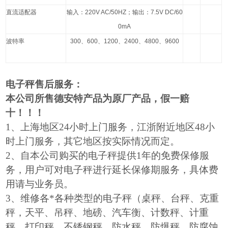
直流适配器
输入：
220V AC/50HZ
；输出：
7.5V DC/60
0mA
波特率
300
、
600
、
1200
、
2400
、
4800
、
9600
电子秤售后服务：
本公司所售德安特产品为原厂产品，假一赔
十！！！
1
、上海地区24小时上门服务，江浙附近地区48小
时上门服务，其它地区按实际情况而定。
2
、自本公司购买的电子秤提供1年的免费保修服
务，用户可对电子秤进行延长保修期服务，具体费
用请与业务员。
3
、维修各*各种类型的电子秤（桌秤、台秤、克重
秤，天平、吊秤、地磅、汽车衡、计数秤、计重
秤，打印秤，不锈钢秤，防水秤，防爆秤，防腐蚀