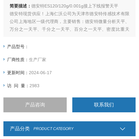
简要描述：
德安特ES120/120g/0.001g接上下线报警天平
德安特现货供应！上海仁沃公司为天津市德安特传感技术有限
公司上海地区一级代理商，主要销售：德安特微量分析天平、
万分之一天平、千分之一天平、百分之一天平、密度比重天
平、声光报警天平、工业精密天平，现诚招上海各地区分销
商。
产品型号：
厂商性质：
生产厂家
更新时间：
2024-06-17
访 问 量：
2983
产品咨询
联系我们
产品分类
PRODUCT CATEGORY