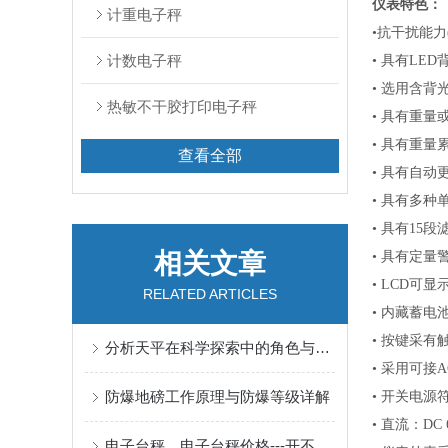
仪表特色：
计重电子秤
•抗干扰能力
计数电子秤
•
具有
LED
•
选用含背
热敏不干胶打印电子秤
•
具有重量
•
具有重量
查看全部
•
具有自动
•
具有多种
•
具有
15段
相关文章
•
具有定量
•
LCD可显示
RELATED ARTICLES
•
内藏蓄电
•
按键采有
分析天平在科学探索中的角色与影响
•
采用可接
A
防爆地磅工作原理与防爆等级详解
•
开关电源
•
直流：
DC
电子台秤，电子台秤价格---开不了机有几种情况