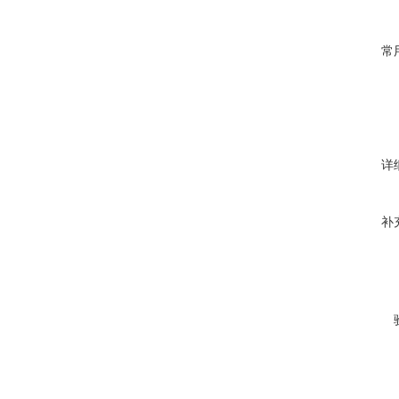
常
详
补