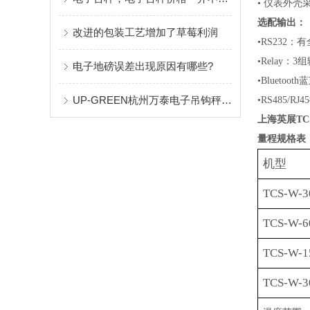
•
仪表外壳
选配输出：
改进的包装工艺增加了草莓利润
•RS232
•
Relay：
电子地磅误差出现原因有哪些?
•
Bluetoo
UP-GREEN杭州万泰电子吊钩秤标定方法
•RS
485
/
RJ45
上海英展TCS
量程规格表
机型
TCS-W-3
TCS-W-6
TCS-W-1
TCS-W-3