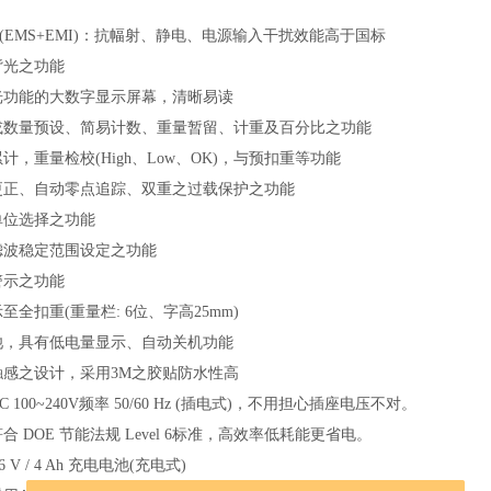
(EMS+EMI)：抗幅射、静电、电源输入干扰效能高于国标
背光之功能
光功能的大数字显示屏幕，清晰易读
或数量预设、简易计数、重量暂留、计重及百分比之功能
累计，重量检校
(High、Low、OK)，与预扣重等功能
更正、自动零点追踪、双重之过载保护之功能
单位选择之功能
滤波稳定范围设定之功能
警示之功能
至全扣重(重量栏: 6位、字高25mm)
池，具有低电量显示、自动关机功能
触感之设计，采用
3M之胶贴防水性高
C 100~240V频率 50/60 Hz (插电式)，不用担心插座电压不对。
符合
DOE 节能法规 Level 6标准，高效率低耗能更省电。
 6 V / 4 Ah 充电电池(充电式)