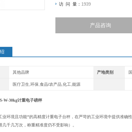
访 问 量：
1939
产品咨询
绍
其他品牌
产地类别
医疗卫生,环保,食品/农产品,化工,能源
S-W-30kg计重电子磅秤
工业环境且功能*的高精度计重电子台秤，在严苛的工业环境中提供准确
用几千几万次，称重精准度仍不受影响）。