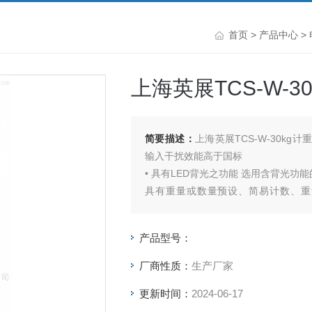
首页
>
产品中心
>
上海英展TCS-W-
简要描述：
上海英展TCS-W-30kg
输入干扰效能高于国标
• 具有LED背光之功能 选用含背光
具有重量或数量预设、简易计数、重
(High、Low、OK)，与预扣重等
种单位选择
产品型号：
厂商性质：
生产厂家
更新时间：
2024-06-17