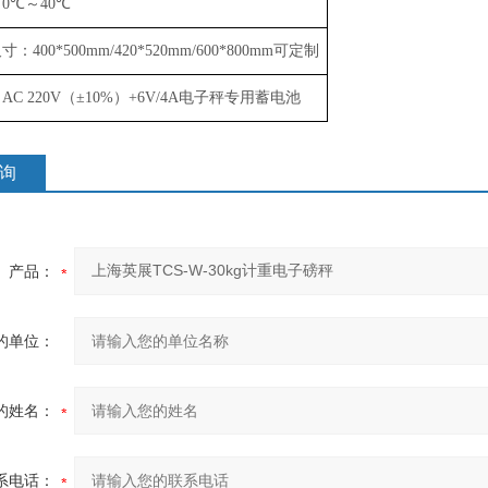
：
0
℃
～
40
℃
尺寸：
400*500mm/
4
2
0*5
2
0mm
/
600*800mm
可定制
：
AC 220V
（
±
10%
）
+6V/4A
电子秤专用蓄电池
询
产品：
的单位：
的姓名：
系电话：