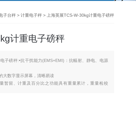
电子台秤
>
计重电子秤
> 上海英展TCS-W-30kg计重电子磅秤
30kg计重电子磅秤
计重电子磅秤:•抗干扰能力(EMS+EMI)：抗幅射、静电、电源
功能的大数字显示屏幕，清晰易读
量暂留、计重及百分比之功能具有重量累计，重量检校
功能 具有自动更正、自动零点追踪、双重之过载保护之功具有多