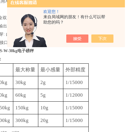
采用
ABS塑钢材质，使用寿命长
欢迎您！
来自局域网的朋友！有什么可以帮
：有全双工功能,可轻易读取秤的数据或做简单的数据打印
助您的吗？
3组输出界面
th蓝芽: 内置天线10m,外置天线60m
接口
-W-30kg电子磅秤
：
最大称量
最小感量
外部精度
0kg
30kg
2g
1/15000
0kg
60
kg
5g
1/1
2
000
50kg
150kg
10g
1/15000
00kg
300kg
20g
1/15000