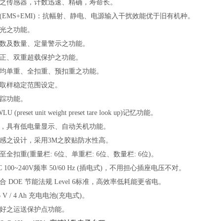
度之传感器，计数迅速、精确，寿命长。
(EMS+EMI)：抗幅射、静电、电源输入干扰效能优于旧有机种。
背光之功能。
次数及数量、定量警示之功能。
更正、双重超载保护之功能。
平均单重、全扣重、预扣重之功能。
量取样稳定范围设定。
追踪功能。
U (preset unit weight preset tare look up)记忆功能。
池，具有低电量显示、自动关机功能。
触感之设计，采用
3M之胶贴防水性高。
至全扣重(重量栏: 6位、单重栏: 6位、数量栏: 6位)。
C 100~240V频率 50/60 Hz (插电式)，不用担心插座电压不对。
符合
DOE 节能法规 Level 6标准，高效率低耗能更省电。
6 V / 4 Ah 充电电池(充电式)。
良好之运送保护点功能。