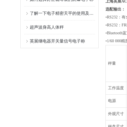
上海英展AC
选配输出：
了解一下电子精密天平的使用及维护方法
•
RS232
•
RS232：F
超声波身高人体秤
•
Bluetoo
英展继电器开关量信号电子称
•
1/60 
秤量
工作温度
电源
外观尺寸
秤盘尺寸