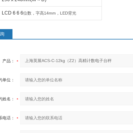
LCD 6 6 6
14mm
LED
位数，字高
，
背光
询
产品：
的单位：
的姓名：
系电话：