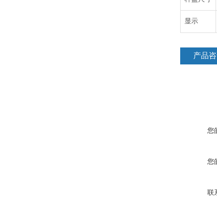
显示
产品咨
您
您
联