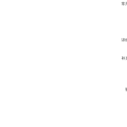
常
详
补