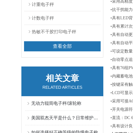
•采用高精
计重电子秤
•抗干扰能力
计数电子秤
•具有
LED
•具有累计
热敏不干胶打印电子秤
•具有自动
•具有自动
查看全部
•可设定数
•自动零点
•具有
76组PWL
相关文章
•内藏蓄电
•按键采有
RELATED ARTICLES
•
LCD可显示
•采用可接
A
无动力辊筒电子秤/滚轮称
•开关电源
美国双杰天平是什么？日常维护清洁
•直流：
DC 
•具有设计
如何选择好正确等级的防爆电子称