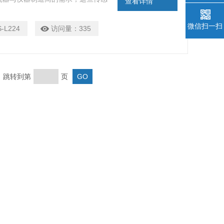
查看详情
的自动化应用以及紧凑的空间要求；
在任何生产环境中都可提供可靠结果
微信扫一扫
S-L224
访问量：
335
页 跳转到第
页