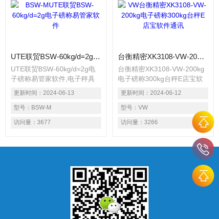
UTE联贸BSW-60kg/d=2g电子磅称易管家软件
台衡精密XK3108-VW-200kg电子磅称300kg台秤E店宝软件通讯
UTE联贸BSW-60kg/d=2g电
台衡精密XK3108-VW-200kg
子磅称易管家软件,电子秤具
电子磅称300kg台秤E店宝软
备自动计数、数量设定、扣
件通讯，内部解析度600,000
更新时间：
2024-06-13
更新时间：
2024-06-12
重、记意等功能 背光显示.电
采用充电/插电方式供电，充
子秤可配RS485通讯接口，可
型号：
BSW-M
电一次可待机使用70小时 可
型号：
VW
外接计算机或热敏打印机。
选配RS-232通讯列印端口，
访问量：
3677
访问量：
3266
可连接电脑，微型打印机及标
签打印机或大型户外显示器