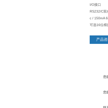
I/O接口
RS232/
c / 150
可选16位模拟
产品咨
您
您
联