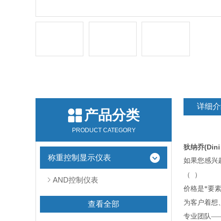
详细介
产品分类
PRODUCT CATEGORY
狄纳乔(Din
称重控制显示仪表
如果您感
兴
（
）
AND控制仪表
价格是*要
为客户着想
查看全部
专业团队—