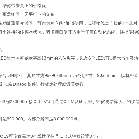
—给你带来真正的价格优。
—覆盖衡器、天平行业的众多
多功能重量变送器，可作为独立的4通道使用，或经接线盒连接的4个非独
个连接的传感器状况，诸多接口使其适用于任何自动化系统。还提供经CE-M认证型
键。
LED显示屏可显示字高13mm的六位数字，以及6个LED灯以指示当前激
符合DIN标准，其尺寸为96x96x80mm，钻孔尺寸：90x88mm，以机柜
PC端Dinitool软件进行标定处理或设置参数。
或多量程2x3000e @ 0.3 μV/d（通过CE-M认证，用于经贸易结算认证的仪
800.000。内部分辨率达3.000.000点。
TOOLS可设置高达8个线性化信号点（从键盘设置3个）。