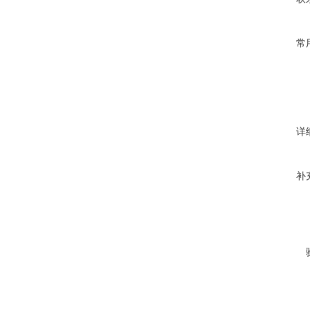
常
详
补