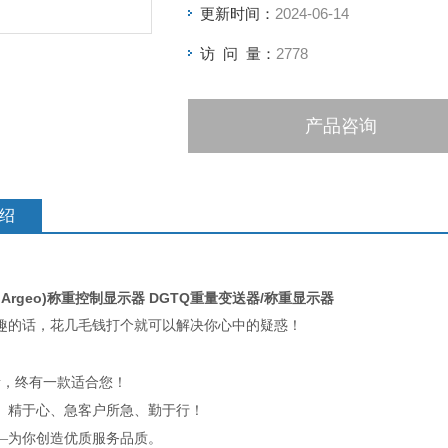
更新时间：
2024-06-14
访 问 量：
2778
产品咨询
绍
i Argeo)称重控制显示器 DGTQ重量变送器/称重显示器
趣的话，花几毛钱打个就可以解决你心中的疑惑！
素，终有一款适合您！
、精于心、急客户所急、勤于行！
—为你创造优质服务品质。