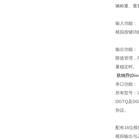
辆称重、重
输入功能：
模拟按键功
输出功能：
限值管理，
量稳定时。
狄纳乔(Di
串口功能：
所有型号：
DGTQ及
协议。
配有16位模
模拟输出与