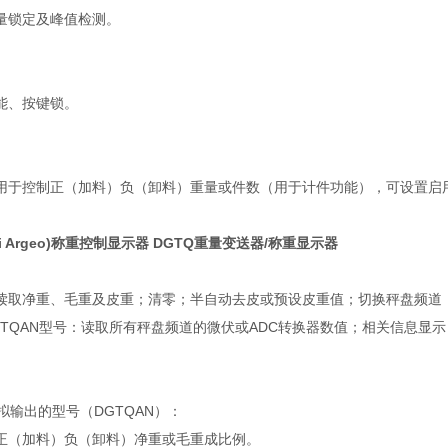
量锁定及峰值检测。
能、按键锁。
用于控制正（加料）负（卸料）重量或件数（用于计件功能），可设置启用
ni Argeo)称重控制显示器 DGTQ重量变送器/称重显示器
读取净重、毛重及皮重；清零；半自动去皮或预设皮重值；切换秤盘频道；设
DGTQAN型号：读取所有秤盘频道的微伏或ADC转换器数值；相关信息显示
拟输出的型号（DGTQAN）：
正（加料）负（卸料）净重或毛重成比例。