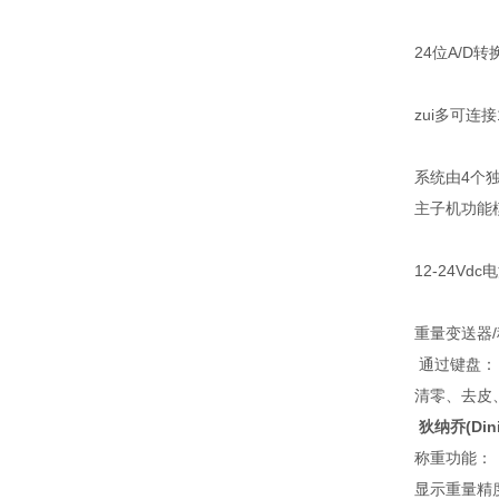
24位A/D
zui多可连
系统由4个
主子机功能模
12-24Vd
重量变送器
通过键盘：
清零、去皮
狄纳乔(Di
称重功能：
显示重量精度