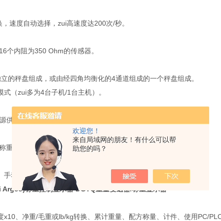
转换，速度自动选择，zui高速度达200次/秒。
接16个内阻为350 Ohm的传感器。
独立的秤盘组成，或由经四角均衡化的4通道组成的一个秤盘组成。
式（zui多为4台子机/1台主机）。
c电源供电
欢迎您！
来自局域网的朋友！有什么可以帮
/称重显示器功能
助您的吗？
、手动去皮、打印和/或传输数据、开机/待机。
ni Argeo)称重控制显示器 DGTQ重量变送器/称重显示器
x10、净重/毛重或lb/kg转换、累计重量、配方称量、计件、使用PC/PL