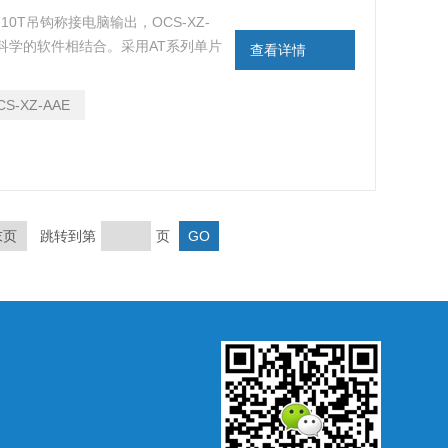
-10T吊钩称接电脑输出，OCS-XZ-
科学的软件相结合。采用AT系列单片
查看详情
设计摇晃补偿电路，快速精准稳定。具
工矿企业及仓储码头等多种计量场合。
CS-XZ-AAE
末页
跳转到第
页