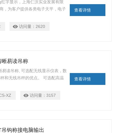
000kg红字显示，上海仁沃实业发展有限
理商，为客户提供各类电子天平，电子
查看详情
C
访问量：
2620
清晰易读吊称
清晰易读吊称, 可选配无线显示仪表，数
吊秤和无线吊秤的优点。 可选配高温
查看详情
CS-XZ
访问量：
3157
0T吊钩称接电脑输出