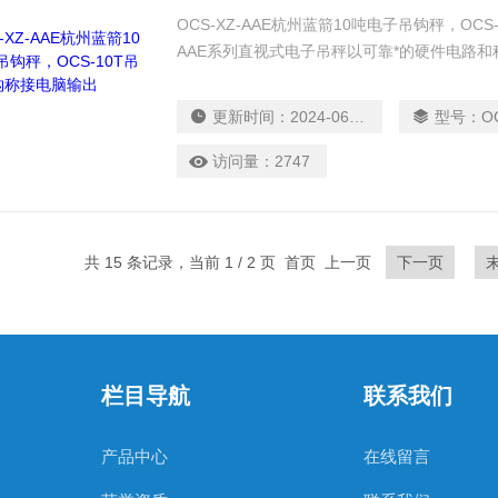
OCS-XZ-AAE杭州蓝箭10吨电子吊钩秤，OCS
AAE系列直视式电子吊秤以可靠*的硬件电路和
微处理器、高速高精度A/D转换技术，经专家
备*的抗干扰能力，可广泛应用于商贸结算、
更新时间：
2024-06-12
型号：
O
访问量：
2747
共 15 条记录，当前 1 / 2 页 首页 上一页
下一页
栏目导航
联系我们
产品中心
在线留言