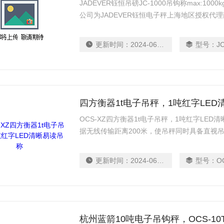
JADEVER钰恒吊磅JC-1000吊钩称max:1
公司为JADEVER钰恒电子秤上海地区授权代
台秤
更新时间：
2024-06-12
型号：
J
四方衡器1t电子吊秤，1吨红字LED
OCS-XZ四方衡器1t电子吊秤，1吨红字LED
据无线传输距离200米，使吊秤同时具备直视
隔热和防腐型。
更新时间：
2024-06-12
型号：
O
杭州蓝箭10吨电子吊钩秤，OCS-1