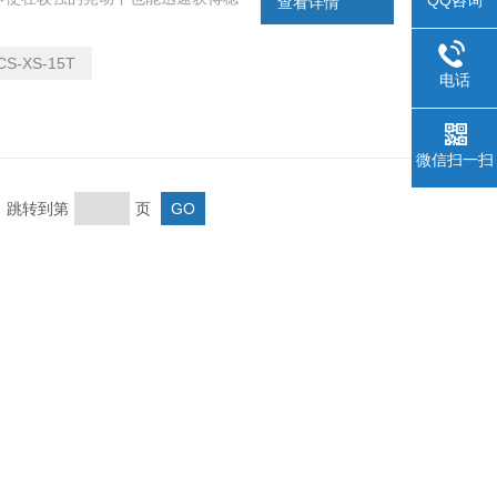
查看详情
无线XK3196F3称重显示器，需
CS-XS-15T
电话
微信扫一扫
页 跳转到第
页