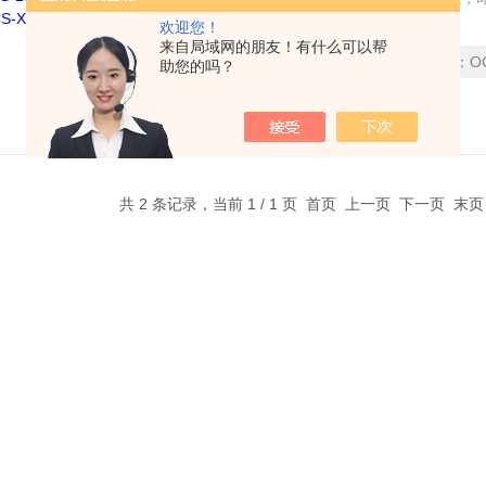
定准确的称重结果。选配高温隔热和防腐型。标配
欢迎您！
来自局域网的朋友！有什么可以帮
要连接电脑则配XK3196G3称重显示器。
更新时间：
2024-06-12
型号：
O
助您的吗？
访问量：
3051
共 2 条记录，当前 1 / 1 页 首页 上一页 下一页 末