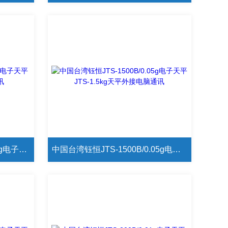
中国台湾钰恒JTS-2000B/0.1g电子天平 JTS-2kg天平外接电脑通讯
中国台湾钰恒JTS-1500B/0.05g电子天平 JTS-1.5kg天平外接电脑通讯