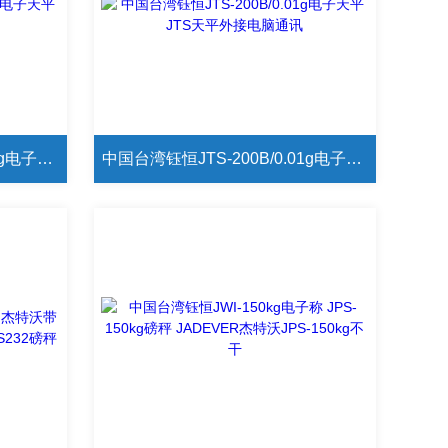
中国台湾钰恒JTS-300B/0.01g电子天平 JTS天平外接电脑通讯
中国台湾钰恒JTS-200B/0.01g电子天平 JTS天平外接电脑通讯