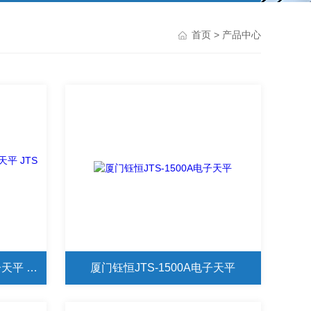
首页
> 产品中心
中国台湾钰恒JTS-3000A电子天平 JTS外接RS232天平校正
厦门钰恒JTS-1500A电子天平