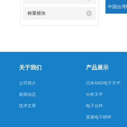
称重模块
关于我们
产品展示
公司简介
日本AND电子天平
新闻动态
分析天平
技术文章
电子台秤
英展电子磅秤