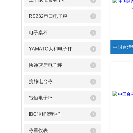
RS232串口电子秤
电子桌秤
YAMATO大和电子秤
快递蓝牙电子秤
抗静电台称
钰恒电子秤
IBC吨桶塑料桶
称重仪表