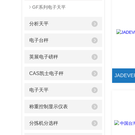
GF系列电子天平
分析天平
电子台秤
英展电子磅秤
CAS凯士电子秤
电子天平
称重控制显示仪表
分拣机分选秤