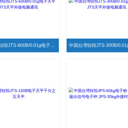
中国台湾钰恒JTS-600B/0.01g电子天平 JTS天平外接电脑通讯